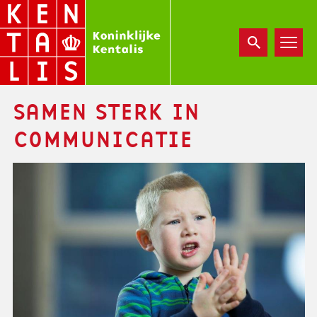
Overslaan
en
naar
de
inhoud
gaan
SAMEN STERK IN
COMMUNICATIE