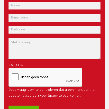
Naam
E-
mail
Postcode
Bericht
CAPTCHA
Deze vraag is om te controleren dat u een mens bent, om
geautomatiseerde invoer (spam) te voorkomen.