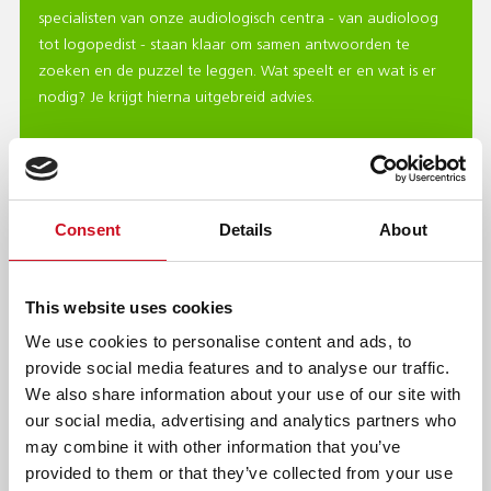
specialisten van onze audiologisch centra - van audioloog
tot logopedist - staan klaar om samen antwoorden te
zoeken en de puzzel te leggen. Wat speelt er en wat is er
nodig? Je krijgt hierna uitgebreid advies.
Consent
Details
About
This website uses cookies
We use cookies to personalise content and ads, to
provide social media features and to analyse our traffic.
We also share information about your use of our site with
our social media, advertising and analytics partners who
may combine it with other information that you’ve
ZORG BIJ KENTALIS
provided to them or that they’ve collected from your use
Wat heeft iemand nodig om zich te kunnen ontwikkelen en