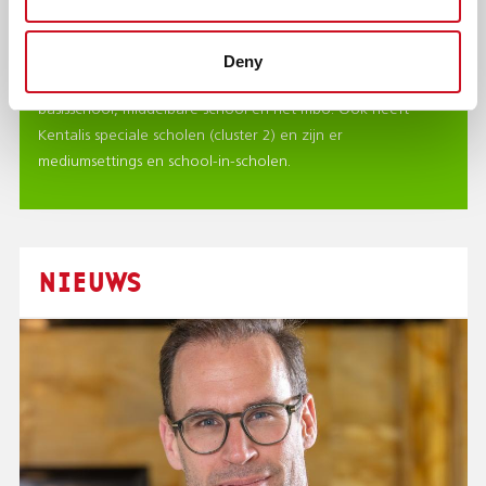
Het is belangrijk dat je je goed voelt op school en de les
goed kan volgen. Dan lukt leren ook het best. Daarom
Deny
helpen onze ambulant begeleiders leerlingen op de
basisschool, middelbare school en het mbo. Ook heeft
Kentalis speciale scholen (cluster 2) en zijn er
mediumsettings en school-in-scholen.
NIEUWS