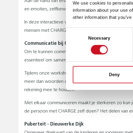
Aan de hand van ervaringsgerichte oefeningen en voorb
We use cookies to personalis
en emoties, zelfbewustzijn en sociaal gedrag.
information about your use of
other information that you’ve
In deze interactieve workshop staan we ook stil bij 
mensen met CHARGE. We nodigen de deelnemers uit erv
Consent
Necessary
Selection
Communicatie bij CHARGE - Petra Hagen en Esther
Om te kunnen communiceren met anderen is contact en
essentieel om samen tot gedeelde betekenis te kom
Tijdens onze workshop willen we met jullie stilstaan b
Deny
meer dan woorden en gebaren waarbij ook lichaamstaal
rekening mee te houden.
Met elkaar communiceren maakt je sterkeren zo kun je
de persoon met CHARGE zelf doen? Het delen van eig
Puberteit - Dieuwerke Dijk
Ongeveer driekwart van de kinderen en jongeren me