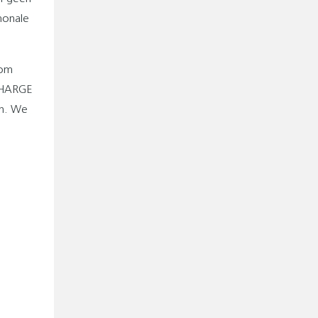
monale
rom
 CHARGE
en. We