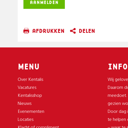
AANMELDEN
AFDRUKKEN
DELEN
MENU
INFO
Over Kentalis
Wij gelove
Vacatures
Daarom do
Kentalisshop
meedoet.
Nieuws
gezien wor
Evenementen
Door dag i
Locaties
te helpen
Klacht of compliment
– waar te