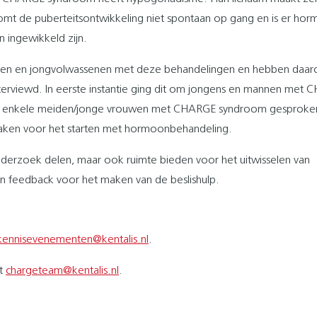
t de puberteitsontwikkeling niet spontaan op gang en is er hor
 ingewikkeld zijn.
eren en jongvolwassenen met deze behandelingen en hebben daa
rviewd. In eerste instantie ging dit om jongens en mannen met
en enkele meiden/jonge vrouwen met CHARGE syndroom gesprok
 maken voor het starten met hormoonbehandeling.
onderzoek delen, maar ook ruimte bieden voor het uitwisselen van
 en feedback voor het maken van de beslishulp.
kennisevenementen@kentalis.nl
.
et
chargeteam@kentalis.nl
.