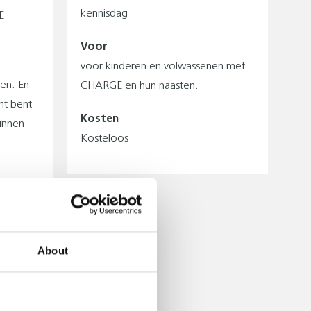
kennisdag
E
Voor
voor kinderen en volwassenen met
ten. En
CHARGE en hun naasten.
ht bent
Kosten
unnen
Kosteloos
n
About
het