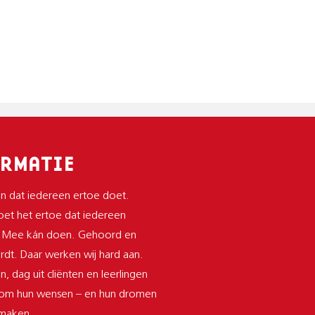
RMATIE
n dat iedereen ertoe doet.
et het ertoe dat iedereen
 Mee kán doen. Gehoord en
dt. Daar werken wij hard aan.
n, dag uit cliënten en leerlingen
 om hun wensen – en hun dromen
 maken.