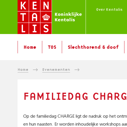
Overslaan
Over Kentalis
en
naar
de
inhoud
M
gaan
Home
TOS
Slechthorend & doof
A
I
N
K
Home
Evenementen
M
E
R
N
U
U
FAMILIEDAG CHAR
I
|
N
M
L
E
Op de familiedag CHARGE ligt de nadruk op het ont
L
en hun naasten. Er worden inhoudelijke workshops aa