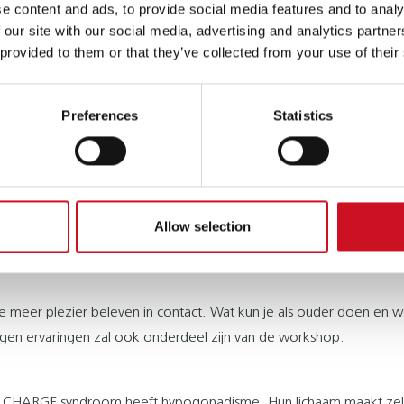
eelden uit de praktijk leggen we de link tussen interoceptief bew
e content and ads, to provide social media features and to analy
 our site with our social media, advertising and analytics partn
 provided to them or that they’ve collected from your use of their
mogelijkheden om het interoceptief bewustzijn te bevorderen, pass
aringen en inzichten te delen, om zo op die manier van elkaar t
Preferences
Statistics
 Sluijk-Keller
 wederzijdse afstemming nodig. Hierbij is verbinding met elkaar
en.
ij de voorwaarden die belangrijk zijn voor communicatie. Communica
Allow selection
 en mimiek belangrijke, soms heel kleine, signalen kunnen zijn 
 meer plezier beleven in contact. Wat kun je als ouder doen en w
en ervaringen zal ook onderdeel zijn van de workshop.
t CHARGE syndroom heeft hypogonadisme. Hun lichaam maakt zel