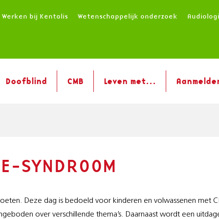
Werken bij Kentalis
Wetenschappelijk onderzoek
Audiolog
Doofblind
CMB
Leven met...
Aanmelde
GE-SYNDROOM
moeten. Deze dag is bedoeld voor kinderen en volwassenen met
ngeboden over verschillende thema’s. Daarnaast wordt een uitda