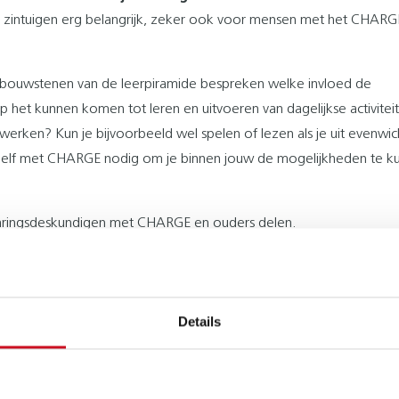
e zintuigen erg belangrijk, zeker ook voor mensen met het CHARG
 bouwstenen van de leerpiramide bespreken welke invloed de
het kunnen komen tot leren en uitvoeren van dagelijkse activitei
 werken? Kun je bijvoorbeeld wel spelen of lezen als je uit evenwic
je zelf met CHARGE nodig om je binnen jouw de mogelijkheden te k
rvaringsdeskundigen met CHARGE en ouders delen.
oom - Anke van den Berg en Anne Schoone
ingen in het waarnemen en interpreteren van lichaamssignalen
 hun zelfregulatie, gedrag en welbevinden. In deze workshop make
Details
tie en de specifieke zintuiglijke en neurologische kenmerken van 