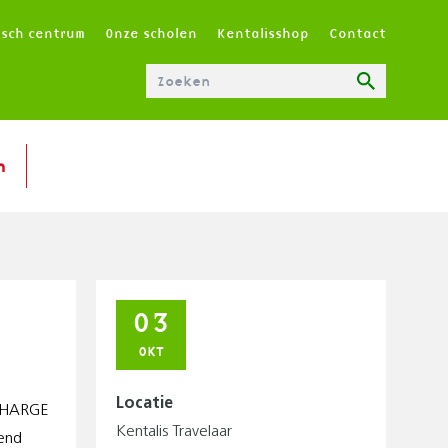
T
isch centrum
Onze scholen
Kentalisshop
Contact
O
P
M
E
N
n
U
|
N
L
03
OKT
Locatie
 CHARGE
Kentalis Travelaar
gend