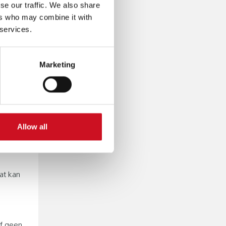
ustzijn
se our traffic. We also share
ers who may combine it with
 services.
end voor
e leren.
Marketing
tie is
Allow all
om
at kan
f geen