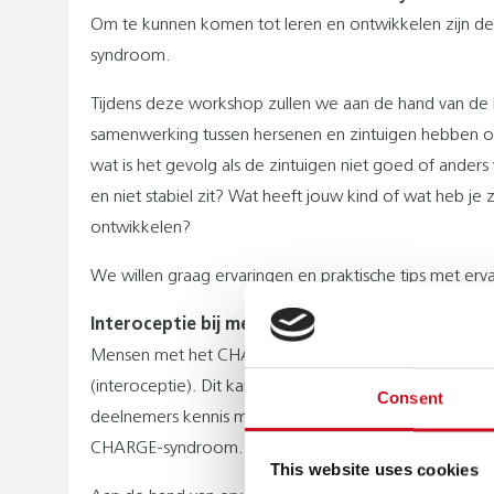
Om te kunnen komen tot leren en ontwikkelen zijn d
syndroom.
Tijdens deze workshop zullen we aan de hand van de
samenwerking tussen hersenen en zintuigen hebben op 
wat is het gevolg als de zintuigen niet goed of anders
en niet stabiel zit? Wat heeft jouw kind of wat heb 
ontwikkelen?
We willen graag ervaringen en praktische tips met e
Interoceptie bij mensen met het CHARGE-syndr
Mensen met het CHARGE-syndroom ervaren vaak uitdag
(interoceptie). Dit kan een sterke invloed hebben op
Consent
deelnemers kennis met de basisprincipes van interocep
CHARGE-syndroom.
This website uses cookies