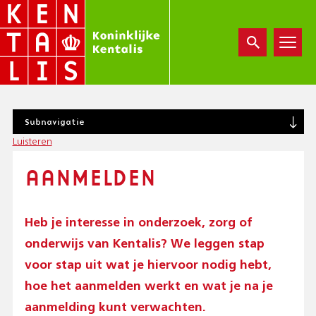
Overslaan
en
naar
de
inhoud
gaan
S
Subnavigatie
U
Luisteren
B
N
AANMELDEN
A
V
I
G
Heb je interesse in onderzoek, zorg of
A
onderwijs van Kentalis? We leggen stap
T
I
voor stap uit wat je hiervoor nodig hebt,
O
hoe het aanmelden werkt en wat je na je
N
aanmelding kunt verwachten.