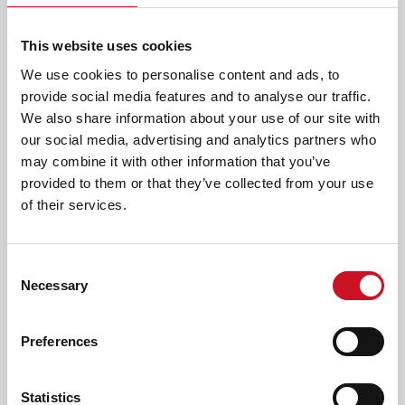
Wil je eerst meer informatie of heb je vragen?
Neem
This website uses cookies
contact met ons op
. We denken graag met je mee!
We use cookies to personalise content and ads, to
provide social media features and to analyse our traffic.
AFDRUKKEN
DELEN
We also share information about your use of our site with
our social media, advertising and analytics partners who
may combine it with other information that you’ve
CONTACT
provided to them or that they’ve collected from your use
of their services.
Naam
E-
Consent
mail
Necessary
Selection
Postcode
Preferences
Bericht
Statistics