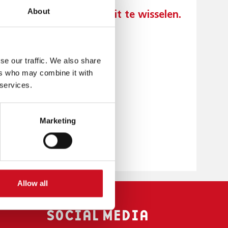
About
e werken en kennis uit te wisselen.
se our traffic. We also share
ers who may combine it with
 services.
Marketing
Allow all
SOCIAL MEDIA