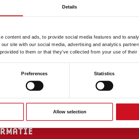
Details
waar medewerkers elkaar ontmoeten om samen t
ADRES
jke Kentalis
e content and ads, to provide social media features and to analy
 our site with our social media, advertising and analytics partn
 115
 provided to them or that they’ve collected from your use of their
 Sint-Michielsgestel
aat 21
Preferences
Statistics
W
Sint-Michielsgestel
 68 25 47
talis.nl
Allow selection
RMATIE