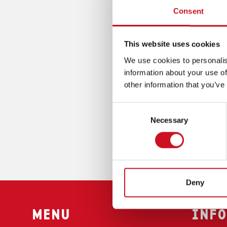
G
P
Consent
plek 
A
A
T
POST
I
D
This website uses cookies
O
Koninkli
We use cookies to personalis
N
information about your use of
Postbus
(
other information that you’ve
T
5270 AC
O
Consent
Hoogstr
P
Necessary
Selection
M
5271 S
E
0800 53
N
info@ken
U
)
Deny
MENU
INFO