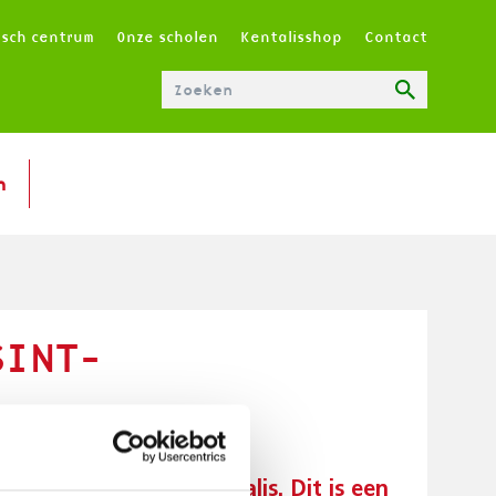
T
isch centrum
Onze scholen
Kentalisshop
Contact
O
P
M
E
N
n
U
|
N
L
SINT-
regiokantoor van Kentalis. Dit is een