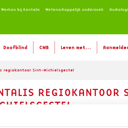
Werken bij Kentalis
Wetenschappelijk onderzoek
Audiolog
Doofblind
CMB
Leven met...
Aanmelde
s regiokantoor Sint-Michielsgestel
NTALIS REGIOKANTOOR 
CHIELSGESTEL
e Hoogstraat in Sint-Michielsgestel vind je een 