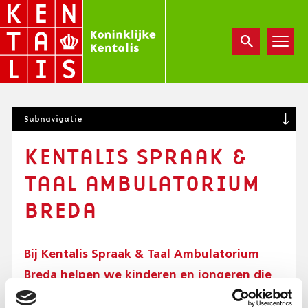
Overslaan
en
naar
de
inhoud
gaan
S
Subnavigatie
U
B
KENTALIS SPRAAK &
N
A
TAAL AMBULATORIUM
V
I
BREDA
G
A
T
Bij Kentalis Spraak & Taal Ambulatorium
I
O
Breda helpen we kinderen en jongeren die
N
door een taalontwikkelingsstoornis (TOS)
(