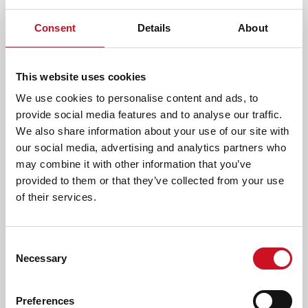
T
veel moeite hebben met spraak, taal en
O
Consent
Details
About
communiceren. Zij kunnen hier terecht voor
P
M
behandeling bij het Spraak & Taal
E
Ambulatorium.
This website uses cookies
N
U
SPRAAK & TAAL AMBULATORIUM IN BREDA
We use cookies to personalise content and ads, to
)
provide social media features and to analyse our traffic.
Ondanks langdurige logopedie, groepsbehandeling of extra
We also share information about your use of our site with
hulp op school lukt het niet altijd om bij kinderen met TOS
our social media, advertising and analytics partners who
voldoende vooruitgang te boeken. Een kind kan dan
may combine it with other information that you’ve
vastlopen en soms is niet duidelijk hoe het verder moet. Bij
provided to them or that they’ve collected from your use
het Spraak & Taal Ambulatorium in Breda gaan we in zulke
of their services.
situaties samen op zoek naar antwoorden en oplossingen.
We bieden een kortdurende, intensieve vorm van
onderzoek en behandeling. Zo zoeken we samen op een
Consent
positieve manier uit wat er aan de hand is en wat het kind
Necessary
Selection
nodig heeft om zich verder te kunnen ontwikkelen. Het
Spraak & Taal Ambulatorium in Breda heeft een multipoli en
Preferences
een fonopoli.