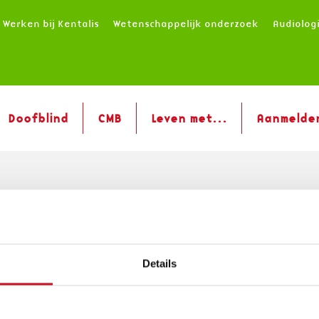
Werken bij Kentalis
Wetenschappelijk onderzoek
Audiolog
Doofblind
CMB
Leven met...
Aanmelde
2023 KENTALIS ZORG
Details