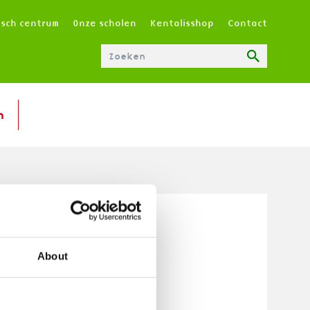
T
isch centrum
Onze scholen
Kentalisshop
Contact
O
P
M
E
N
n
U
|
N
L
About