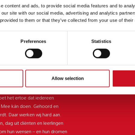
e content and ads, to provide social media features and to analy
 our site with our social media, advertising and analytics partn
 provided to them or that they’ve collected from your use of their
lis-zorg.pdf
Preferences
Statistics
RMATIE
Allow selection
n dat iedereen ertoe doet.
et het ertoe dat iedereen
 Mee kán doen. Gehoord en
dt. Daar werken wij hard aan.
n, dag uit cliënten en leerlingen
 om hun wensen – en hun dromen