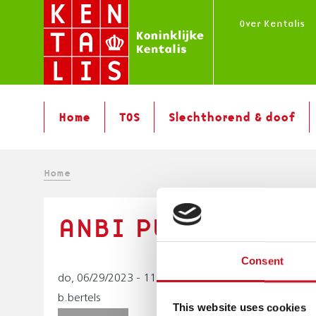
Overslaan
Over Kentalis
en
naar
de
inhoud
M
gaan
Home
TOS
Slechthorend & doof
A
I
N
K
Home
M
E
R
N
U
ANBI PUBLICATIE 
U
I
|
N
M
Consent
L
do, 06/29/2023 - 11:06
E
b.bertels
L
This website uses cookies