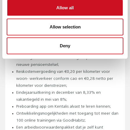
2%;
Allow all
Een dienstverband van 24 uur per week. Je vaste
werkdagen zijn dinsdag, donderdag en vrijdag;
Wekelijks werk je iets meer zodat je tijdens de
Allow selection
meeste schoolvakanties vrij kunt zijn;
144 uur vakantieverlof en 57 uur balansuren (naar rato),
plus pensioenopbouw bij PFZW. Stap je over vanuit een
Deny
sector met een ander pensioenfonds? Houd er dan
rekening mee dat PFZW al is overgestapt naar het
nieuwe pensioenstelsel;
Reiskostenvergoeding van €0,20 per kilometer voor
woon- werkverkeer conform cao en €0,28 netto per
kilometer voor dienstreizen;
Eindejaarsuitkering in december van 8,33% en
vakantiegeld in mei van 8%;
Preboarding app om Kentalis alvast te leren kennen;
Ontwikkelingsmogelijkheden met toegang tot meer dan
100 online trainingen via GoodHabitz;
Een arbeidsvoorwaardenpakket dat je zelf kunt