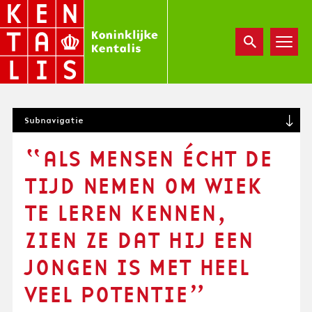
Overslaan
en
naar
de
inhoud
gaan
S
Subnavigatie
U
B
“ALS MENSEN ÉCHT DE
N
A
TIJD NEMEN OM WIEK
V
I
TE LEREN KENNEN,
G
ZIEN ZE DAT HIJ EEN
A
T
JONGEN IS MET HEEL
I
O
VEEL POTENTIE”
N