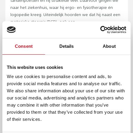
tandenpoetsen en hij struikelde veel. Daarvoor gingen we
naar het ziekenhuis, waar hij ergo- en fysiotherapie én
logopedie kreeg. Uiteindelijk hoorden we dat hij naast een
motorieke stoornis (DCD), ook een
taalontwikkelingsstoornis heeft.”
GROEIEN MET DE JUISTE ONDERSTEUNING
Consent
Details
About
Wiek leerde door intensieve begeleiding in het ziekenhuis
meer woorden te gebruiken. En verhalen te vertellen door
een wekelijks fotoverslag te maken. Toen Wiek 7 jaar was,
This website uses cookies
maakte hij de stap van regulier onderwijs naar het speciaal
We use cookies to personalise content and ads, to
onderwijs. “Dat was voor ons even slikken”, zegt Andrea.
provide social media features and to analyse our traffic.
“Maar achteraf zijn wij hier heel blij mee. Door de kleinere
We also share information about your use of our site with
klassen, de extra aandacht en de juiste ondersteuning,
our social media, advertising and analytics partners who
hebben we Wiek zien groeien in zijn spraak- en
may combine it with other information that you’ve
taalontwikkeling.”
provided to them or that they’ve collected from your use
DE TIJD NEMEN
of their services.
“Wiek is een gezonde, gezellige en sociaal vriendelijke