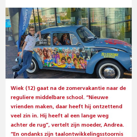
Wiek (12) gaat na de zomervakantie naar de
reguliere middelbare school. “Nieuwe
vrienden maken, daar heeft hij ontzettend
veel zin in. Hij heeft al een lange weg
achter de rug”, vertelt zijn moeder, Andrea.
“En ondanks zijn taalontwikkelingsstoornis