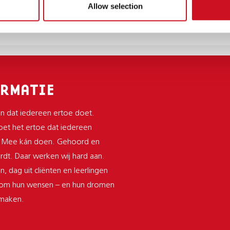
Allow selection
0 04 65
@kentalis.nl
RMATIE
n dat iedereen ertoe doet.
et het ertoe dat iedereen
 Mee kán doen. Gehoord en
dt. Daar werken wij hard aan.
n, dag uit cliënten en leerlingen
 om hun wensen – en hun dromen
 maken.