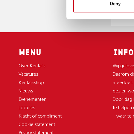
Deny
06 83 3
IGTBreda
MENU
INFO
Over Kentalis
Wij gelove
Vacatures
Daarom do
Kentalisshop
meedoet.
Nieuws
gezien wor
Evenementen
Door dag i
Locaties
te helpen
Klacht of compliment
– waar te
Cookie statement
Privacy statement