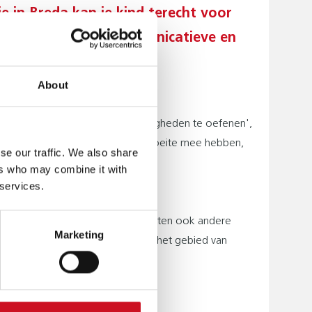
ie in Breda kan je kind terecht voor
r andere aan de communicatieve en
je kind.
About
een fijne plek om dit soort vaardigheden te oefenen',
t feit dat alle kinderen ergens moeite mee hebben,
se our traffic. We also share
ers who may combine it with
 services.
Huis van de Heuvel. In dit pand zitten ook andere
Marketing
kheden tot meer samenwerking op het gebied van