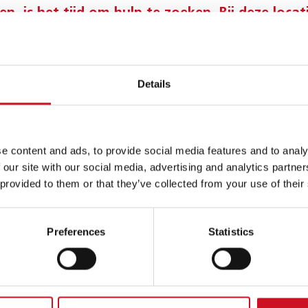
n, is het tijd om hulp te zoeken. Bij deze locat
sieve groepsbehandeling TOS. We werken onde
le vaardigheden en aan het zelfvertrouwen van 
Details
GE SFEER
 groep komen is voor ‘onze’ kinderen soms best eng, maar het is 
logopedist Mariska van Densen. "Op een of andere manier zorgt he
e content and ads, to provide social media features and to analy
r een veilige sfeer."
Lees het hele interview.
 our site with our social media, advertising and analytics partn
 provided to them or that they’ve collected from your use of their
TIGD IN HUIS VAN DE HEUVEL
delruimte van onze intensieve groepsbehandeling is gevestigd in 
Preferences
Statistics
n onderwijsinstellingen. Samen onder een dak: dat biedt mogelij
n en jongeren met TOS
.
neur Nolensplein 1
Breda