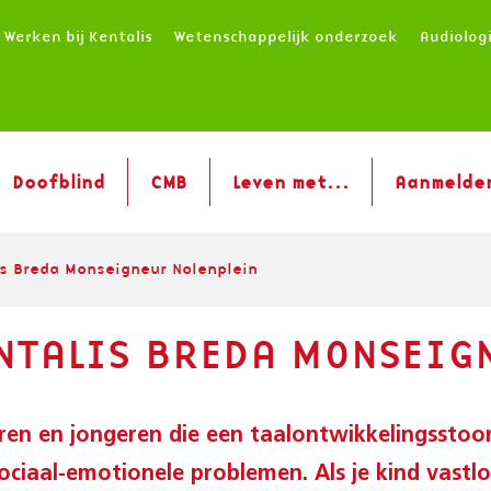
Werken bij Kentalis
Wetenschappelijk onderzoek
Audiolog
Doofblind
CMB
Leven met...
Aanmelde
s Breda Monseigneur Nolenplein
NTALIS BREDA MONSEIG
ren en jongeren die een taalontwikkelingsstoo
ociaal-emotionele problemen. Als je kind vastlo