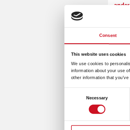
G
andere
P
A
A
inten
T
I
D
socia
O
Consent
N
VEILI
(
T
'Naar de
This website uses cookies
O
vertelt 
We use cookies to personalis
P
snel voo
information about your use of
M
other information that you’ve
E
GEVES
N
Consent
U
De behan
Necessary
Selection
)
zorg- e
kindere
Monseig
4812 JC