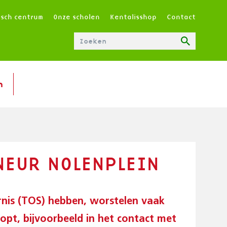
T
isch centrum
Onze scholen
Kentalisshop
Contact
O
P
M
E
N
n
U
|
N
L
NEUR NOLENPLEIN
rnis (TOS) hebben, worstelen vaak
opt, bijvoorbeeld in het contact met