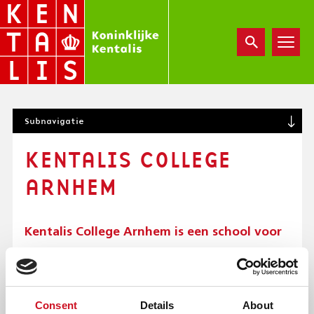
Overslaan
en
naar
de
inhoud
gaan
S
Subnavigatie
U
B
KENTALIS COLLEGE
N
A
ARNHEM
V
I
G
A
Kentalis College Arnhem is een school voor
T
voortgezet speciaal onderwijs (cluster 2).
I
Leerlingen die een
O
N
taalontwikkelingsstoornis (TOS) hebben
(
Consent
Details
About