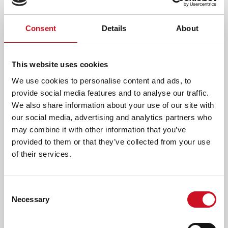
T
voor hun taal- en spraak ontwikkeling en
O
P
sociaal-emotionele ontwikkeling. Om te
Consent
Details
About
M
zorgen dat slechthorende leerlingen de
E
N
lessen goed kunnen volgen, hebben alle
This website uses cookies
U
klassen en gymlokalen
)
We use cookies to personalise content and ads, to
geluidsveldversterking en zijn de klassen
provide social media features and to analyse our traffic.
akoestisch aangepast.
We also share information about your use of our site with
our social media, advertising and analytics partners who
CONTACT
may combine it with other information that you’ve
provided to them or that they’ve collected from your use
Neem gerust contact met ons op voor meer informatie of
of their services.
een rondleiding. Voor meer informatie ga naar de
schoolpagina van Kentalis De TaalSter
.
MEER INFORMATIE
Consent
Necessary
Selection
Met ingang van het nieuwe schooljaar 2023-2024 verwijzen
we dove en slechthorende leerlingen door naar de