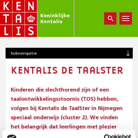
Overslaan
en
naar
de
inhoud
gaan
S
Subnavigatie
U
B
KENTALIS DE TAALSTER
N
A
V
I
Kinderen die slechthorend zijn of een
G
taalontwikkelingsstoornis (TOS) hebben,
A
T
volgen bij Kentalis de TaalSter in Nijmegen
I
speciaal onderwijs (cluster 2). We vinden
O
het belangrijk dat leerlingen met plezier
N
(
naar school gaan en hebben veel aandacht