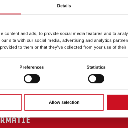
nderwijs (cluster 2). We vinden het belangrijk d
Details
l, zich goed kunnen ontwikkelen en leren omga
ACT
e content and ads, to provide social media features and to analy
 our site with our social media, advertising and analytics partn
rust contact met ons op voor meer informatie of een rondleiding
 provided to them or that they’ve collected from your use of their
en
voor meer informatie.
raatweg 63b
Preferences
Statistics
C
Haren
 19 70
lis.nl
Allow selection
RMATIE