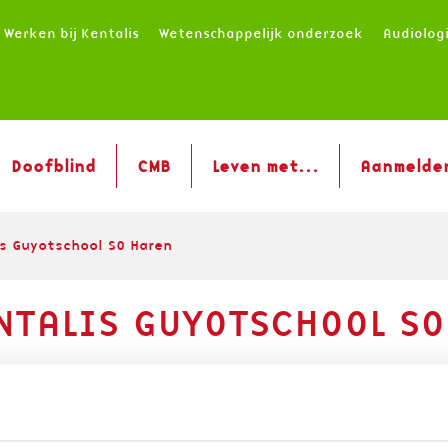
Werken bij Kentalis
Wetenschappelijk onderzoek
Audiolog
Doofblind
CMB
Leven met...
Aanmelde
s Guyotschool SO Haren
NTALIS GUYOTSCHOOL SO
e Guyotschool in Haren volgen slechthorende e
nicatief meervoudige beperking (CMB) tussen d