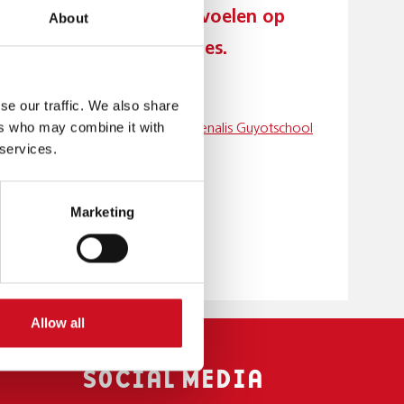
at leerlingen zich thuis voelen op
About
an met hun gehoorverlies.
se our traffic. We also share
ers who may combine it with
. Ga naar de
scholenpagina van Kenalis Guyotschool
 services.
Marketing
Allow all
SOCIAL MEDIA