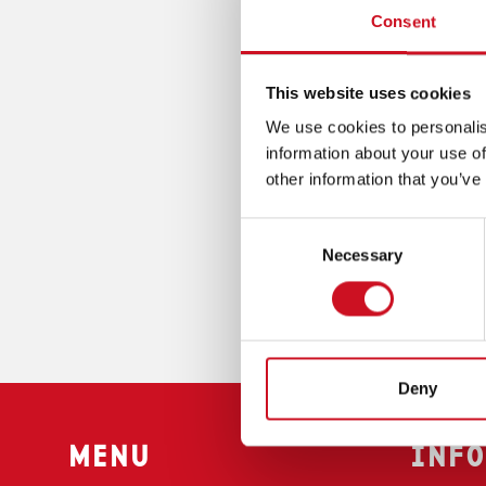
G
basiso
Consent
P
A
A
schoo
T
I
This website uses cookies
D
CONT
O
We use cookies to personalis
N
information about your use of
Neem ge
(
other information that you’ve
SO Har
T
O
Consent
Rijksst
P
Necessary
Selection
9752 A
M
E
050 533
N
so@kenta
U
)
Deny
MENU
INFO