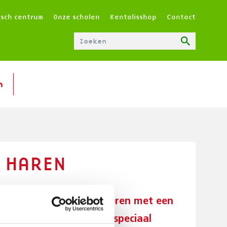
T
isch centrum
Onze scholen
Kentalisshop
Contact
O
P
M
E
N
n
U
|
N
L
 HAREN
n dove kinderen en kinderen met een
e drie en dertien jaar speciaal