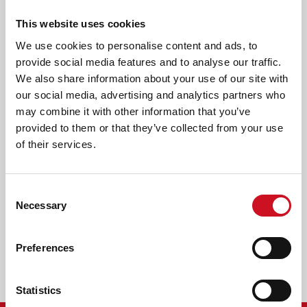
T
aanmoedigt om thuis meer te praten.
O
This website uses cookies
P
VROEGBEHANDELING VOOR PEUTERS &
We use cookies to personalise content and ads, to
M
KLEUTERS MET TOS
provide social media features and to analyse our traffic.
E
N
We also share information about your use of our site with
Samen kijken we wat je kind nodig heeft om beter te leren
U
our social media, advertising and analytics partners who
communiceren. Communiceren wordt weer leuk! Als ouder
)
may combine it with other information that you’ve
heb je een belangrijke rol bij het stimuleren van de
provided to them or that they’ve collected from your use
taalontwikkeling. Ook krijgt je kind individuele logopedische
of their services.
behandeling en bekijken we of behandeling in een groep
nodig is. Lees meer over
vroegbehandeling voor peuters &
kleuters met TOS
.
Consent
Necessary
Selection
Kevelaar 4
4907 KW
Oosterhout
013 580 01 46
Preferences
waalwijk@kentalis.nl
Statistics