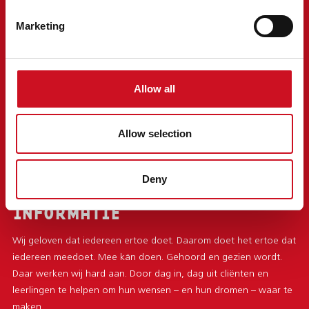
Marketing
MENU
Over Kentalis
Vacatures
Allow all
Kentalisshop
Nieuws
Allow selection
Evenementen
Locaties
Klacht of compliment
Deny
Privacy statement
INFORMATIE
Wij geloven dat iedereen ertoe doet. Daarom doet het ertoe dat
iedereen meedoet. Mee kán doen. Gehoord en gezien wordt.
Daar werken wij hard aan. Door dag in, dag uit cliënten en
leerlingen te helpen om hun wensen – en hun dromen – waar te
maken.