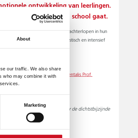
otionele ontwikkeling van leerlingen.
voelt en met plezier naar school gaat.
unicatie, omdat ze bijvoorbeeld achterlopen in hun
About
op school en bieden we specialistisch en intensief
se our traffic. We also share
. Ga naar de
scholenpagina van Kentalis Prof.
ers who may combine it with
 services.
Marketing
chthorende leerlingen door naar de dichtstbijzijnde