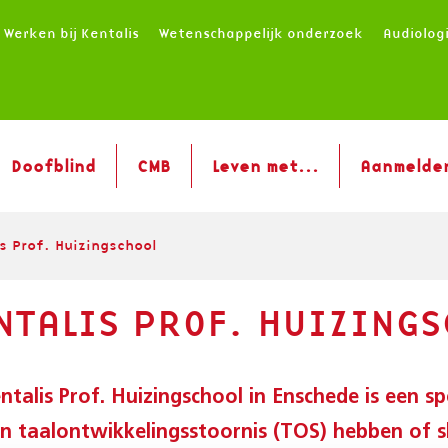
Werken bij Kentalis
Wetenschappelijk onderzoek
Audiolog
Doofblind
CMB
Leven met...
Aanmelde
s Prof. Huizingschool
NTALIS PROF. HUIZINGS
ntalis Prof. Huizingschool in Enschede is een sp
en taalontwikkelingsstoornis (TOS) hebben of 