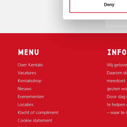
7522 A
Deny
053 480
infoprof
MENU
INFO
Over Kentalis
Wij gelove
Vacatures
Daarom do
Kentalisshop
meedoet.
Nieuws
gezien wor
Evenementen
Door dag i
Locaties
te helpen
Klacht of compliment
– waar te
Cookie statement