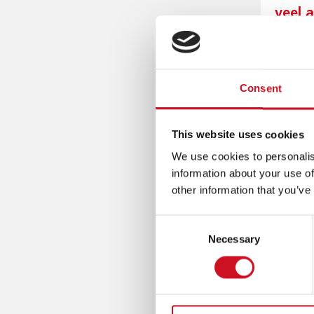
G
veel 
P
A
A
Ook v
T
I
D
O
Alle le
Consent
N
taal- of
(
taal- en
T
This website uses cookies
CONT
O
P
We use cookies to personalis
Neem ge
M
information about your use of
E
other information that you’ve
Huizing
N
MEER
Consent
U
Necessary
Selection
)
Met ing
school v
Maatma