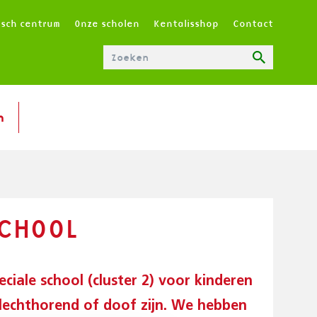
T
isch centrum
Onze scholen
Kentalisshop
Contact
O
P
M
E
N
n
U
|
N
L
CHOOL
eciale school (cluster 2) voor kinderen
slechthorend of doof zijn. We hebben