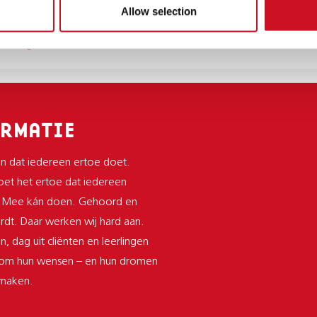
N
Enschede
Allow selection
 30 50
huizing@kentalis.nl
RMATIE
n dat iedereen ertoe doet.
et het ertoe dat iedereen
 Mee kán doen. Gehoord en
dt. Daar werken wij hard aan.
n, dag uit cliënten en leerlingen
 om hun wensen – en hun dromen
 maken.