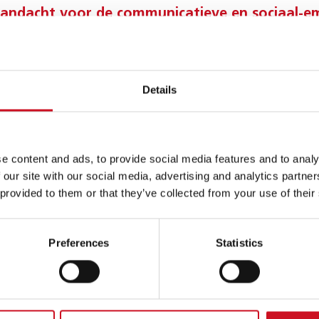
aandacht voor de communicatieve en sociaal-em
inden we het belangrijk dat je kind zich veilig 
erlingen hebben extra ondersteuning nodig op het gebied van comm
Details
 spraakontwikkeling. Daarom is communiceren een belangrijk thema 
 leesonderwijs.
ACT
e content and ads, to provide social media features and to analy
rust contact met ons op voor meer informatie of een rondleiding
 our site with our social media, advertising and analytics partn
 provided to them or that they’ve collected from your use of their
school
voor meer informatie.
 INFORMATIE
Preferences
Statistics
ang van het nieuwe schooljaar 2023-2024 verwijzen we dove en sle
oor dove en slechthorende leerlingen.
nweg 15