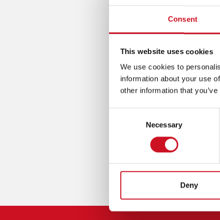
G
P
inclu
A
Consent
A
T
taalo
I
D
O
This website uses cookies
MEDI
N
We use cookies to personalis
(
Een vorm
information about your use of
T
Door de
other information that you’ve
O
Met
Het
P
Consent
M
Utrecht
Necessary
Selection
E
6825 H
N
026 320
U
montess
)
https:/
Deny