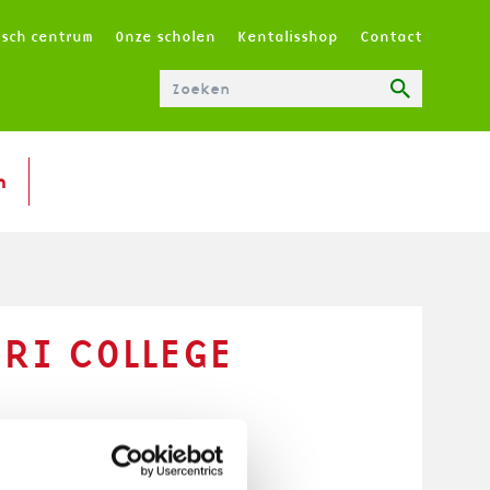
T
isch centrum
Onze scholen
Kentalisshop
Contact
O
P
M
E
N
n
U
|
N
L
RI COLLEGE
s het mogelijk om