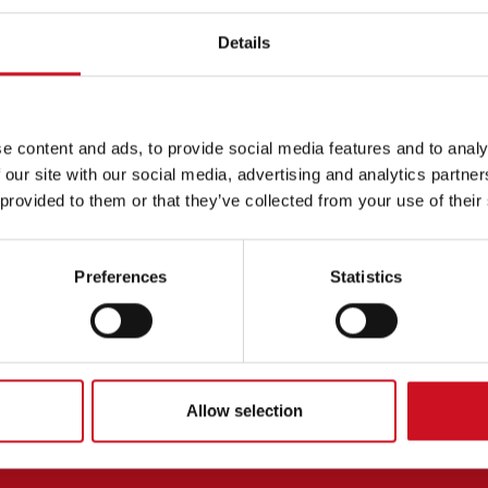
siever voorgezet onderwijs te bieden aan leerli
Details
ntwikkelingsstoornis (TOS) in Arnhem en omge
UMSETTING
e content and ads, to provide social media features and to analy
 van inclusiever onderwijs is een
mediumsetting
. In verschillend
 our site with our social media, advertising and analytics partn
ze samenwerkingen kunnen leerlingen die bijvoorbeeld TOS hebben
 provided to them or that they’ve collected from your use of their
 Montessori College
hebben we zo'n samenwerking.
seweg 174
Preferences
Statistics
Z
Arnhem
 98 30
ori@montessoriarnhem.nl
/www.montessoriarnhem.nl/
Allow selection