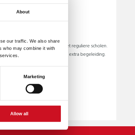
ngen met een
About
ving.
se our traffic. We also share
e steden werken we nauw samen met reguliere scholen.
ers who may combine it with
, naar een reguliere school met extra begeleiding.
 services.
Marketing
Allow all