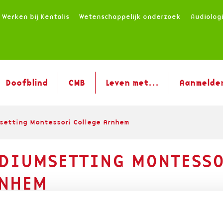
Werken bij Kentalis
Wetenschappelijk onderzoek
Audiolog
Doofblind
CMB
Leven met...
Aanmelde
setting Montessori College Arnhem
DIUMSETTING MONTESSO
NHEM
de samenwerking met het Montessori College i