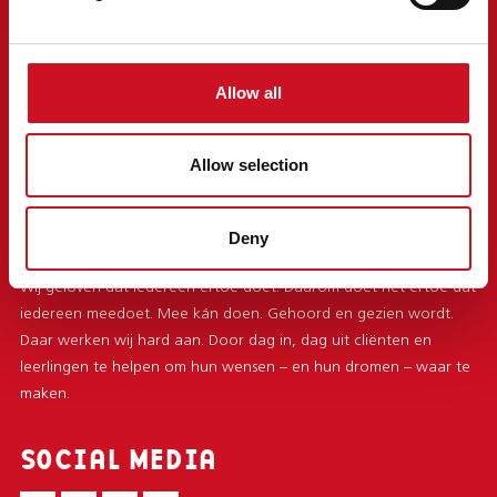
Over Kentalis
Vacatures
Kentalisshop
Nieuws
Allow all
Evenementen
Locaties
Allow selection
Klacht of compliment
Privacy statement
INFORMATIE
Deny
Wij geloven dat iedereen ertoe doet. Daarom doet het ertoe dat
iedereen meedoet. Mee kán doen. Gehoord en gezien wordt.
Daar werken wij hard aan. Door dag in, dag uit cliënten en
leerlingen te helpen om hun wensen – en hun dromen – waar te
maken.
SOCIAL MEDIA