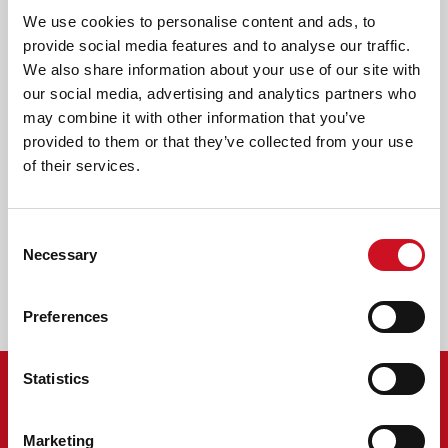
Doetinchem en omgeving.
T
We use cookies to personalise content and ads, to
O
MEDIUMSETTING
provide social media features and to analyse our traffic.
P
We also share information about your use of our site with
M
Een vorm van inclusiever onderwijs is een
mediumsetting
. In
E
our social media, advertising and analytics partners who
verschillende steden werken we nauw samen met reguliere
N
may combine it with other information that you’ve
scholen. Door deze samenwerkingen kunnen leerlingen die
U
provided to them or that they’ve collected from your use
bijvoorbeeld TOS hebben, naar een reguliere school met
)
of their services.
extra begeleiding. Met
sbo SAM
hebben we zo'n
samenwerking.
Consent
Boddens Hosangstraat 98
Necessary
Selection
7002 JA
Doetinchem
https://www.sbosam.nl/
Preferences
Statistics
MENU
Marketing