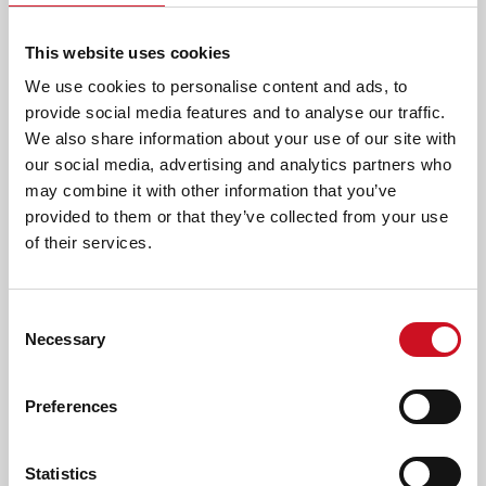
T
leerlingen met een
O
taalontwikkelingsstoornis (TOS) in
This website uses cookies
P
M
Harlingen en omgeving.
We use cookies to personalise content and ads, to
E
provide social media features and to analyse our traffic.
MEDIUMSETTING
N
We also share information about your use of our site with
U
Een vorm van inclusiever onderwijs is een
mediumsetting
. In
our social media, advertising and analytics partners who
)
verschillende steden werken we nauw samen met reguliere
may combine it with other information that you’ve
scholen. Door deze samenwerkingen kunnen leerlingen die
provided to them or that they’ve collected from your use
bijvoorbeeld TOS hebben, naar een reguliere school met
of their services.
extra begeleiding. Met
St. Michaelschool Harlingen
hebben
we zo'n samenwerking.
Consent
Schritsen 52
Necessary
Selection
8861 CV
Harlingen
0517 41 37 57
Preferences
directie@stmichaelschool.nl
http://www.stmichaelschool.nl/
Statistics