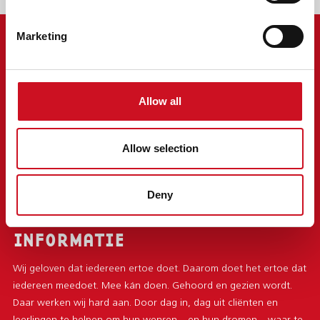
Marketing
MENU
Over Kentalis
Allow all
Vacatures
Kentalisshop
Nieuws
Allow selection
Evenementen
Locaties
Klacht of compliment
Deny
Privacy statement
INFORMATIE
Wij geloven dat iedereen ertoe doet. Daarom doet het ertoe dat
iedereen meedoet. Mee kán doen. Gehoord en gezien wordt.
Daar werken wij hard aan. Door dag in, dag uit cliënten en