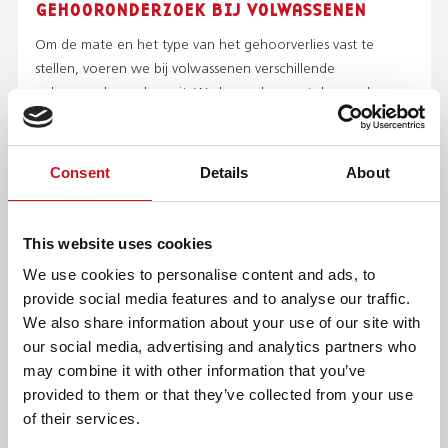
GEHOORONDERZOEK BIJ VOLWASSENEN
Om de mate en het type van het gehoorverlies vast te
stellen, voeren we bij volwassenen verschillende
gehooronderzoeken uit. We bespreken wat de gevolgen
van het gehoorverlies kunnen zijn, bijvoorbeeld op het
werk. Ook bieden wij hulp bij het leren omgaan met
gehoorverlies en geven we onafhankelijk advies over
Consent
Details
About
hoortoestellen en andere hulpmiddelen, zoals solo-
apparatuur en wek-en-waarschuwingsapparatuur.
This website uses cookies
ONDERZOEK NAAR TAAL & SPRAAK
We use cookies to personalise content and ads, to
Bij het audiologisch centrum in Nijmegen doen we ook
provide social media features and to analyse our traffic.
specialistisch onderzoek naar de taal- en
We also share information about your use of our site with
spraakontwikkeling van kinderen. Bijvoorbeeld omdat het
our social media, advertising and analytics partners who
kind niet goed praat of veel moeite heeft met het leren van
may combine it with other information that you’ve
taal.
provided to them or that they’ve collected from your use
of their services.
Verschillende experts kijken mee om de diverse
ontwikkelingsgebieden van het kind in kaart te brengen.