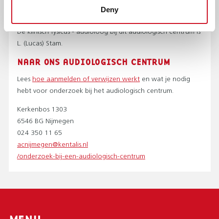
Dit advies is vrijblijvend en vooral gericht op het kunnen
Deny
zetten van een volgende stap.
De klinisch fysicus - audioloog bij dit audiologisch centrum is
L. (Lucas) Stam.
NAAR ONS AUDIOLOGISCH CENTRUM
Lees
hoe aanmelden of verwijzen werkt
en wat je nodig
hebt voor onderzoek bij het audiologisch centrum.
Kerkenbos 1303
6546 BG
Nijmegen
024 350 11 65
acnijmegen@kentalis.nl
/onderzoek-bij-een-audiologisch-centrum