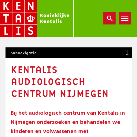
Overslaan
en
naar
de
inhoud
gaan
S
Subnavigatie
U
B
KENTALIS
N
A
AUDIOLOGISCH
V
I
CENTRUM NIJMEGEN
G
A
T
Bij het audiologisch centrum van Kentalis in
I
O
Nijmegen onderzoeken en behandelen we
N
kinderen en volwassenen met
(