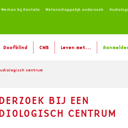
Werken bij Kentalis
Wetenschappelijk onderzoek
Audiolog
Doofblind
CMB
Leven met...
Aanmelde
audiologisch centrum
DERZOEK BIJ EEN
DIOLOGISCH CENTRUM