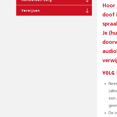
G
P
Hoor 
A
Verwijzen
A
T
doof 
I
D
spraa
O
N
Je (h
doorv
audio
verwij
VOLG 
Neem
(all
een
geen
De v