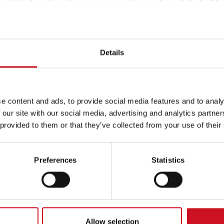
ij de factuur dus niet naar je zorgverzekeraar sturen. Je betaalt het
lf. De factuur is dan gebaseerd op het passantentarief. Dit tarief ver
 en is afhankelijk van de geregistreerde behandeluren. Bekijk de
ntarieven van 2026 hier
.
Details
 JE LEGITIMATIEBEWIJS MEE
voor de eerste keer naar Kentalis? Neem een
geldig identiteitsbew
egene die onderzocht wordt).
e content and ads, to provide social media features and to analy
 our site with our social media, advertising and analytics partn
 provided to them or that they’ve collected from your use of their
Preferences
Statistics
Allow selection