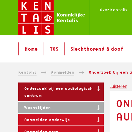
Overslaan
Over Kentalis
en
naar
de
inhoud
M
gaan
Home
TOS
Slechthorend & doof
A
I
N
K
Kentalis
Aanmelden
Onderzoek bij een 
M
E
R
S
N
Luisteren
Onderzoek bij een audiologisch
U
U
U
centrum
ON
B
I
|
N
Wachttijden
N
M
AU
A
L
E
Aanmelden onderwijs
V
I
L
Aanmelden zorg