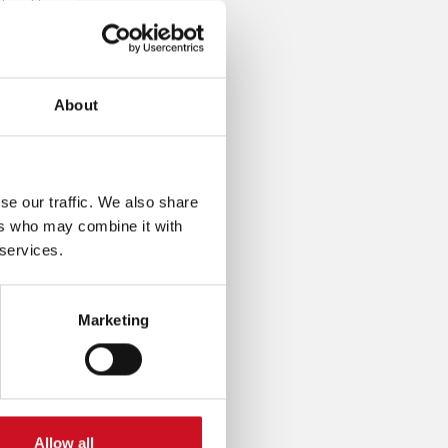
 in dit
schilt
About
ijs
mee
se our traffic. We also share
ers who may combine it with
 services.
Marketing
Allow all