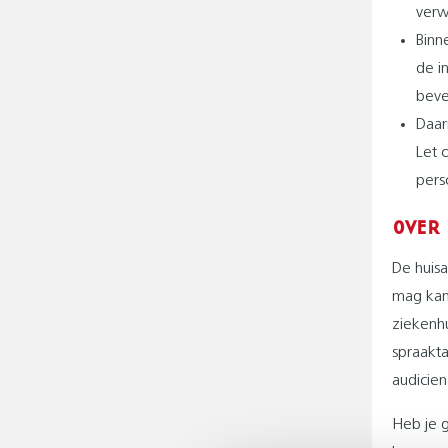
verwi
Binn
de i
beve
Daar
Let 
pers
OVER
De huis
mag kan 
ziekenhu
spraakta
audicien
Heb je 