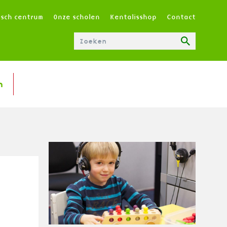
T
isch centrum
Onze scholen
Kentalisshop
Contact
O
P
M
E
N
n
U
|
N
L