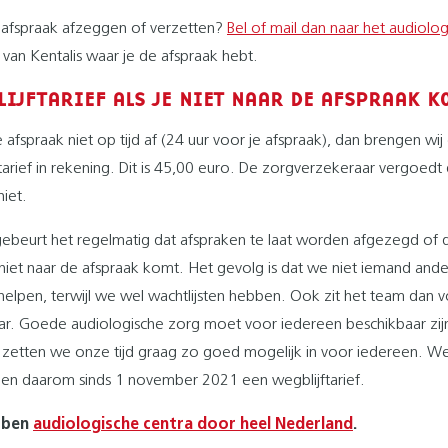
e afspraak afzeggen of verzetten?
Bel of mail dan naar het audiolog
van Kentalis waar je de afspraak hebt.
IJFTARIEF ALS JE NIET NAAR DE AFSPRAAK K
e afspraak niet op tijd af (24 uur voor je afspraak), dan brengen wij
tarief in rekening. Dit is 45,00 euro. De zorgverzekeraar vergoedt 
niet.
gebeurt het regelmatig dat afspraken te laat worden afgezegd of 
iet naar de afspraak komt. Het gevolg is dat we niet iemand ande
elpen, terwijl we wel wachtlijsten hebben. Ook zit het team dan 
aar. Goede audiologische zorg moet voor iedereen beschikbaar zij
zetten we onze tijd graag zo goed mogelijk in voor iedereen. W
en daarom sinds 1 november 2021 een wegblijftarief.
bben
audiologische centra door heel Nederland
.