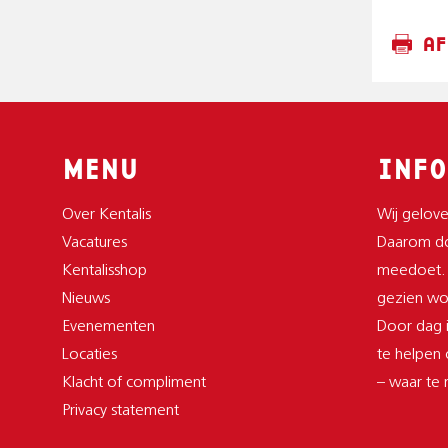
AF
MENU
INFO
Over Kentalis
Wij gelove
Vacatures
Daarom do
Kentalisshop
meedoet.
Nieuws
gezien wor
Evenementen
Door dag i
Locaties
te helpen
Klacht of compliment
– waar te
Privacy statement