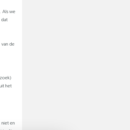
. Als we
 dat
e van de
rzoek)
it het
 niet en