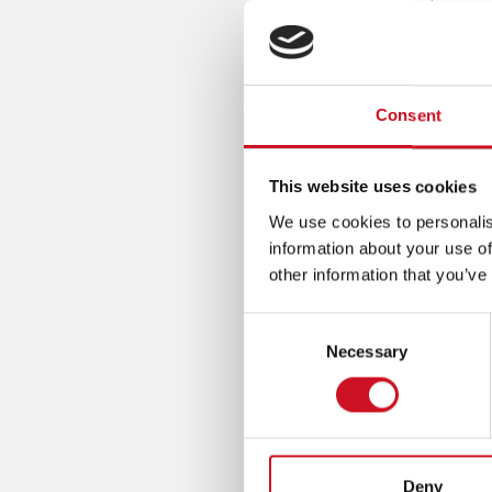
kunnen w
geval ze
per jaar
passante
Consent
NEEM
This website uses cookies
Kom je 
(van di
We use cookies to personalis
information about your use of
other information that you’ve
Consent
Necessary
Selection
Deny