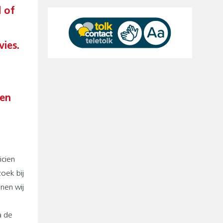
d of
vies.
een
icien
oek bij
nen wij
a de