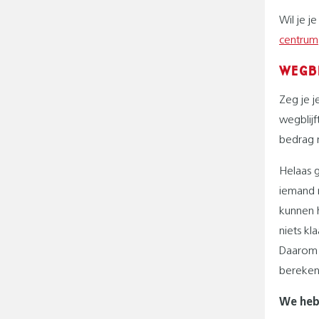
Wil je j
centrum
WEGBL
Zeg je j
wegblijf
bedrag 
Helaas 
iemand n
kunnen h
niets kl
Daarom 
bereken
We he