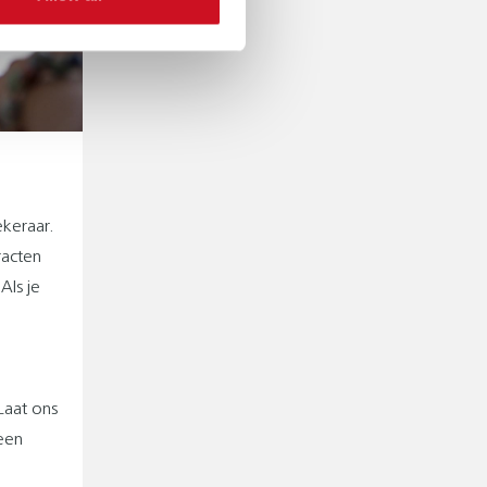
keraar.
racten
Als je
Laat ons
 een