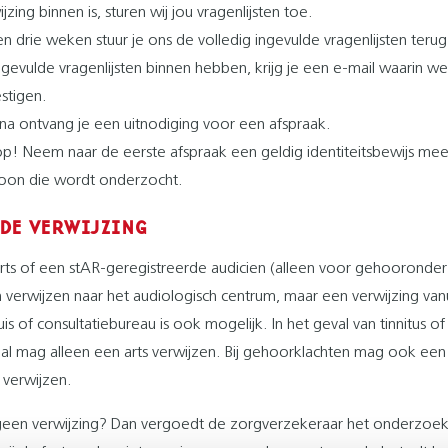
jzing binnen is, sturen wij jou vragenlijsten toe.
en drie weken stuur je ons de volledig ingevulde vragenlijsten terug
ngevulde vragenlijsten binnen hebben, krijg je een e-mail waarin we
stigen.
na ontvang je een uitnodiging voor een afspraak.
op! Neem naar de eerste afspraak een geldig identiteitsbewijs me
oon die wordt onderzocht.
 DE VERWIJZING
arts of een stAR-geregistreerde audicien (alleen voor gehooronde
verwijzen naar het audiologisch centrum, maar een verwijzing vanu
is of consultatiebureau is ook mogelijk. In het geval van tinnitus of
al mag alleen een arts verwijzen. Bij gehoorklachten mag ook een
 verwijzen.
geen verwijzing? Dan vergoedt de zorgverzekeraar het onderzoek