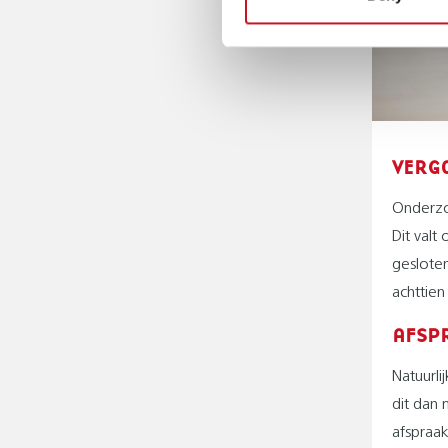
VERG
Onderzo
Dit valt
gesloten
achttien
AFSP
Natuurli
dit dan 
afspraa