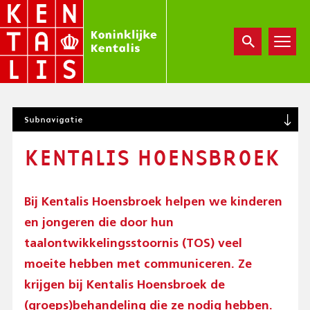
Overslaan
en
naar
de
inhoud
gaan
S
Subnavigatie
U
B
KENTALIS HOENSBROEK
N
A
V
I
Bij Kentalis Hoensbroek helpen we kinderen
G
en jongeren die door hun
A
T
taalontwikkelingsstoornis (TOS) veel
I
moeite hebben met communiceren. Ze
O
krijgen bij Kentalis Hoensbroek de
N
(
(groeps)behandeling die ze nodig hebben.