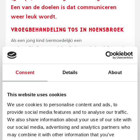
T
Een van de doelen is dat communiceren
O
P
weer leuk wordt.
M
VROEGBEHANDELING TOS IN HOENSBROEK
E
N
Als een jong kind (vermoedelijk) een
U
)
taalontwikkelingsstoornis heeft, is vroegbehandeling vaak
een belangrijke eerste stap. De medewerkers van Kentalis
Hoensbroek bekijken samen met ouders wat het kind nodig
heeft om beter te leren communiceren en gaan daar
Consent
Details
About
vervolgens op een speelse, maar doelgerichte manier mee
aan de slag. Het doel is dat het kind beter leert
communiceren, meer zelfvertrouwen krijgt en leert omgaan
This website uses cookies
met anderen. Ouders krijgen bovendien voorlichting over
We use cookies to personalise content and ads, to
TOS en adviezen over het stimuleren van de taal- en
provide social media features and to analyse our traffic.
spraakontwikkeling van hun kind.
We also share information about your use of our site with
our social media, advertising and analytics partners who
Lees meer over de
vroegbehandeling voor jonge kinderen
may combine it with other information that you’ve
met TOS
.