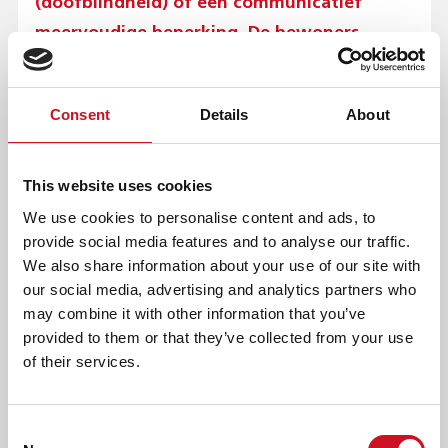
(doofblindheid) of een communicatief
T
O
meervoudige beperking. De bewoners
P
krijgen hier specialistische begeleiding en
M
E
behandeling op maat. Naast veertig
N
Consent
Details
About
appartementen, zijn er ook gezamenlijke
U
ruimtes. Kentalis Nieuw Beekvliet ligt in de
)
buurt van het centrum van Sint-
This website uses cookies
Michielsgestel.
We use cookies to personalise content and ads, to
provide social media features and to analyse our traffic.
VRIJE TIJD EN DAGBESTEDING
We also share information about your use of our site with
our social media, advertising and analytics partners who
Door de ligging kunnen bewoners van Kentalis Nieuw
may combine it with other information that you’ve
Beekvliet meedoen in de maatschappij en gebruikmaken
provided to them or that they’ve collected from your use
van de voorzieningen die Kentalis in deze omgeving biedt,
of their services.
zoals vrijetijdsbesteding en een eigen afdeling medische
zorg. Ook kunnen bewoners gebruikmaken van het
dagbestedingsaanbod van Kentalis. Sluit een andere vorm
Consent
van dagbesteding beter aan, dan is dat natuurlijk ook