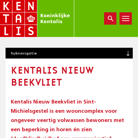
Overslaan
en
naar
de
inhoud
gaan
S
Subnavigatie
U
B
KENTALIS NIEUW
N
A
BEEKVLIET
V
I
G
A
Kentalis Nieuw Beekvliet in Sint-
T
Michielsgestel is een wooncomplex voor
I
ongeveer veertig volwassen bewoners met
O
N
een beperking in horen én zien
(