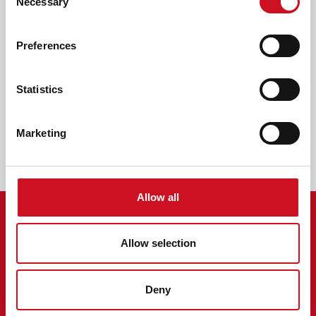
Necessary
Selection
mogelijk.
Lees meer over de
behandeling voor mensen met een
Preferences
beperking in horen én zien
en de
behandeling voor mensen
met CMB
.
Statistics
Valklaan 2
5272 RZ
Sint-Michielsgestel
0800 53 68 25 47
Marketing
info@kentalis.nl
Allow all
MENU
Allow selection
Over Kentalis
Vacatures
Deny
Kentalisshop
Nieuws