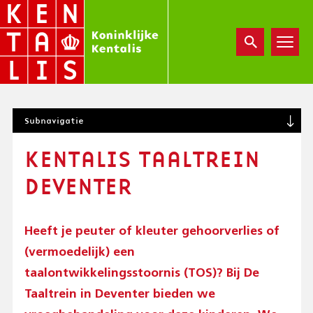
Overslaan
en
naar
de
inhoud
gaan
S
Subnavigatie
U
B
KENTALIS TAALTREIN
N
A
DEVENTER
V
I
G
A
Heeft je peuter of kleuter gehoorverlies of
T
(vermoedelijk) een
I
taalontwikkelingsstoornis (TOS)? Bij De
O
N
Taaltrein in Deventer bieden we
(