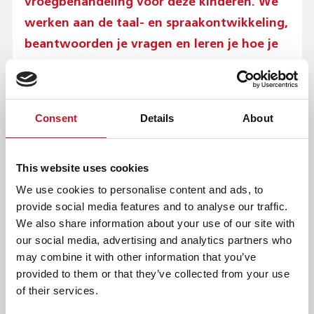
vroegbehandeling voor deze kinderen. We
T
O
werken aan de taal- en spraakontwikkeling,
P
beantwoorden je vragen en leren je hoe je
M
E
je kind aanmoedigt om thuis meer te
N
praten.
U
)
VROEGBEHANDELING VOOR PEUTERS &
Consent
Details
About
KLEUTERS MET TOS
Samen kijken we wat je kind nodig heeft om beter te leren
This website uses cookies
communiceren. Communiceren wordt weer leuk! Als ouder
heb je een belangrijke rol bij het stimuleren van de
We use cookies to personalise content and ads, to
taalontwikkeling. Ook krijgt je kind individuele logopedische
provide social media features and to analyse our traffic.
behandeling en bekijken we of behandeling in een groep
We also share information about your use of our site with
nodig is. Lees meer over
vroegbehandeling voor peuters en
our social media, advertising and analytics partners who
kleuters met TOS
.
may combine it with other information that you’ve
provided to them or that they’ve collected from your use
VROEGBEHANDELING VOOR PEUTERS &
of their services.
KLEUTERS MET GEHOORVERLIES