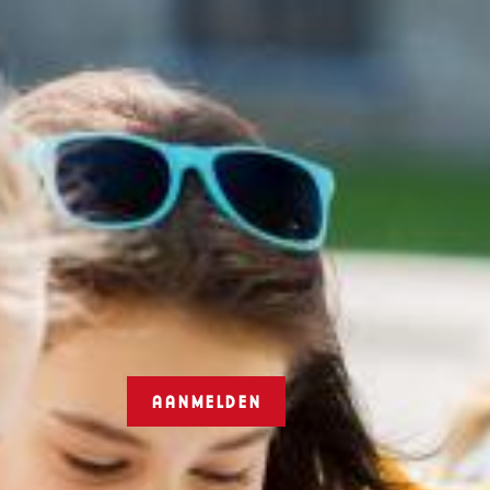
T
isch centrum
Onze scholen
Kentalisshop
Contact
O
P
M
E
N
n
U
|
N
L
Klik hier om aan te melden.
AANMELDEN