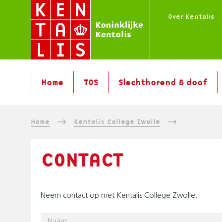
Overslaan
Over Kentalis
en
naar
de
inhoud
M
gaan
Home
TOS
Slechthorend & doof
A
I
N
K
Home
Kentalis College Zwolle
M
E
R
N
U
CONTACT
U
I
|
N
M
L
Neem contact op met Kentalis College Zwolle.
E
L
Naam