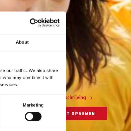
About
Kentalis College Zwolle
Russenweg 3
8041 AL Zwolle
se our traffic. We also share
T 038 455 44 00
ers who may combine it with
 services.
E info-enkschool@kentalis.nl
Routebeschrijving
Marketing
CONTACT OPNEMEN
MET KENTALIS