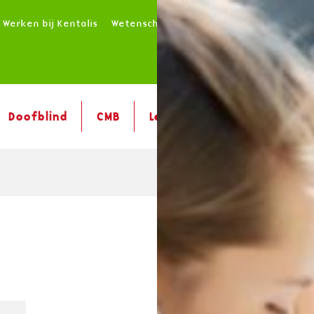
Werken bij Kentalis
Wetenschappelijk onderzoek
Audiolog
Doofblind
CMB
Leven met...
Aanmelde