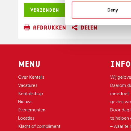
Deny
AFDRUKKEN
DELEN
MENU
INFO
Over Kentalis
Wij gelove
Vacatures
Daarom do
Kentalisshop
meedoet.
Nieuws
gezien wor
Evenementen
Door dag i
Locaties
te helpen
Klacht of compliment
– waar te