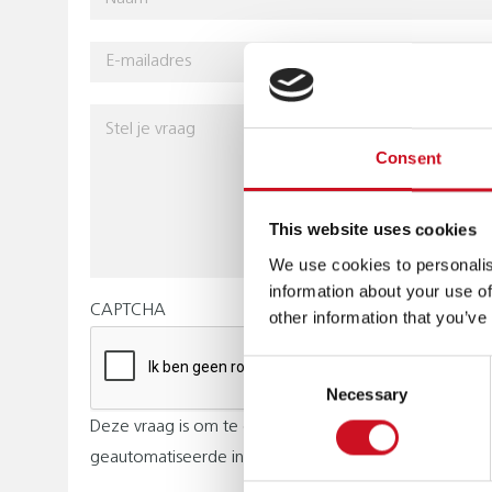
P
E-
A
mailadres
D
Stel
je
Consent
vraag
This website uses cookies
We use cookies to personalis
information about your use of
CAPTCHA
other information that you’ve
Consent
Necessary
Selection
Deze vraag is om te controleren dat u een mens bent
geautomatiseerde invoer (spam) te voorkomen.