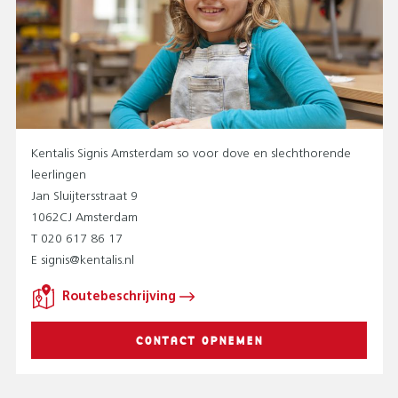
Kentalis Signis Amsterdam so voor dove en slechthorende
leerlingen
Jan Sluijtersstraat 9
1062CJ Amsterdam
T 020 617 86 17
E signis@kentalis.nl
Routebeschrijving
CONTACT OPNEMEN
MET KENTALIS SIG