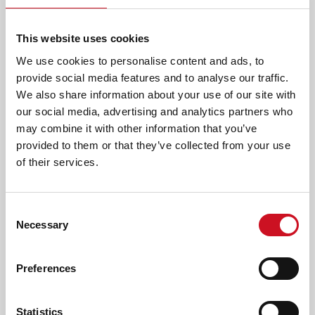
kinderen met een taalontwikkelingsstoornis die naar een
reguliere school gaan. Dit noemen we
ambulante
This website uses cookies
begeleiding
. Onze leerkrachten of logopedisten bezoeken
We use cookies to personalise content and ads, to
je kind op school en geven advies en trainingen aan de
provide social media features and to analyse our traffic.
leerkrachten van je kind. Het doel is dat je kind zich prettig
We also share information about your use of our site with
voelt in de klas en de lessen goed kan volgen.
our social media, advertising and analytics partners who
AANMELDEN
may combine it with other information that you’ve
provided to them or that they’ve collected from your use
Ben je benieuwd naar onze school? Neem gerust contact
of their services.
met ons op voor meer informatie of een rondleiding.
Voor speciaal onderwijs of ambulante begeleiding heeft je
Consent
kind een onderwijs- of
Necessary
Selection
ondersteuningsarrangement nodig. Voor vragen of meer
informatie hierover kun je
terecht bij aanmelding onderwijs
.
Preferences
AFDRUKKEN
DELEN
Statistics