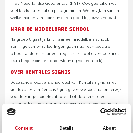
in de Nederlandse Gebarentaal (NGT). Ook gebruiken we
veel beeldmateriaal en pictogrammen. We bekijken samen
welke manier van communiceren goed bij jouw kind past.
NAAR DE MIDDELBARE SCHOOL
Na groep 8 gaat je kind naar een middelbare school.
Sommige van onze leerlingen gaan naar een speciale
school, anderen naar een reguliere school (eventueel met
extra begeleiding en ondersteuning van een tolk).
OVER KENTALIS SIGNIS
Deze schoollocatie is onderdeel van Kentalis Signis. Bij de
vier locaties van Kentalis Signis geven we speciaal onderwijs
voor leerlingen die slechthorend of doof zijn of een
taalontwikkelingsstoornis of communicatief meervoudige
beperking hebben. Dit heet ook wel cluster 2-onderwijs.
AMBULANTE BEGELEIDING
Consent
Details
About
We begeleiden ook slechthorende en dove kinderen of