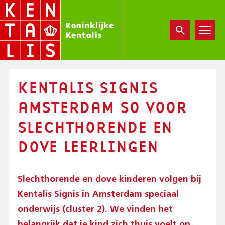
Overslaan
en
naar
de
inhoud
gaan
KENTALIS SIGNIS
AMSTERDAM SO VOOR
SLECHTHORENDE EN
DOVE LEERLINGEN
Slechthorende en dove kinderen volgen bij
Kentalis Signis in Amsterdam speciaal
onderwijs (cluster 2). We vinden het
belangrijk dat je kind zich thuis voelt op