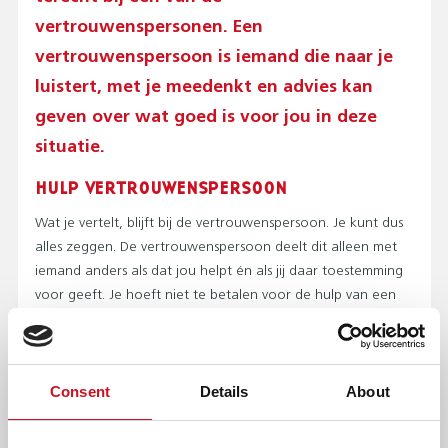
T
vertrouwenspersonen. Een
O
P
vertrouwenspersoon is iemand die naar je
M
luistert, met je meedenkt en advies kan
E
N
geven over wat goed is voor jou in deze
U
situatie.
)
HULP VERTROUWENSPERSOON
Wat je vertelt, blijft bij de vertrouwenspersoon. Je kunt dus
alles zeggen. De vertrouwenspersoon deelt dit alleen met
iemand anders als dat jou helpt én als jij daar toestemming
voor geeft. Je hoeft niet te betalen voor de hulp van een
vertrouwenspersoon.
WELKE VERTROUWENSPERSOON KAN MIJ
HELPEN?
Consent
Details
About
Welke vertrouwenspersoon jou kan helpen, hangt af van
de zorg die je krijgt: