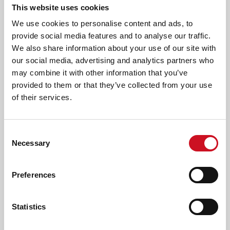
This website uses cookies
krijg je zorg vanuit de Wet Langdurige Zorg (Wlz), dan
We use cookies to personalise content and ads, to
kun terecht bij een onafhankelijk cliëntondersteuner via
provide social media features and to analyse our traffic.
het zorgkantoor
We also share information about your use of our site with
heb je te maken met onvrijwillige zorg (Wet Zorg en
our social media, advertising and analytics partners who
Dwang) dan kun je terecht bij een
may combine it with other information that you’ve
cliëntvertrouwenspersoon Wet Zorg en Dwang
provided to them or that they’ve collected from your use
in alle andere gevallen kun je terecht bij een
of their services.
onafhankelijk cliëntondersteuner van de gemeente
waar je woont
weet je niet zo goed bij waar je terecht kunt dan kun je
Consent
contact opnemen met een
externe vertrouwenspersoon
Necessary
Selection
via het GIMD
De klachtenfunctionaris
kan je hierin de weg wijzen.
Preferences
AFDRUKKEN
DELEN
Statistics