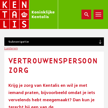
Overslaan
en
naar
de
inhoud
gaan
S
Subnavigatie
U
Luisteren
B
N
VERTROUWENSPERSOON
A
V
ZORG
I
G
A
T
Krijg je zorg van Kentalis en wil je met
I
iemand praten, bijvoorbeeld omdat je iets
O
N
vervelends hebt meegemaakt? Dan kun je
(
terecht bij een van de