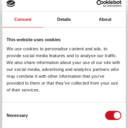
in een groep jouw kind kan helpen. Lees meer over onze
vroegbehandeling voor peuters & kleuters met TOS
.
Consent
Details
About
VROEGBEHANDELING 'COMMUNICATIE
PLUS'
Heeft je kind TOS en een ontwikkelingsachterstand, dan
This website uses cookies
kan dat veel frustratie en communicatieproblemen
We use cookies to personalise content and ads, to
veroorzaken. We hebben in Utrecht een speciale vorm van
provide social media features and to analyse our traffic.
vroegbehandeling voor deze kinderen: Communicatie Plus.
We also share information about your use of our site with
Het doel is dat je kind zich leert uiten en zich begrepen
our social media, advertising and analytics partners who
voelt en dat jullie elkaar nog beter gaan begrijpen.
Lees
may combine it with other information that you’ve
meer over onze Communicatoe Plus-groepen
.
provided to them or that they’ve collected from your use
SPRAAK & TAAL AMBULATORIUM IN
of their services.
UTRECHT
Soms loopt een kind met TOS vast en is niet duidelijk hoe
Consent
het verder moet. En hoe anderen kunnen helpen. Bij het
Necessary
Selection
Spraak & Taal Ambulatorium (STA) in Utrecht gaan we in
zulke situaties samen op zoek naar antwoorden en