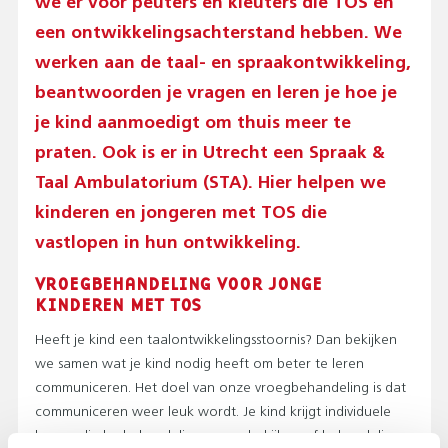
we er voor peuters en kleuters die TOS én
T
O
een ontwikkelingsachterstand hebben. We
P
werken aan de taal- en spraakontwikkeling,
M
E
beantwoorden je vragen en leren je hoe je
N
je kind aanmoedigt om thuis meer te
U
praten. Ook is er in Utrecht een Spraak &
)
Taal Ambulatorium (STA). Hier helpen we
kinderen en jongeren met TOS die
vastlopen in hun ontwikkeling.
VROEGBEHANDELING VOOR JONGE
KINDEREN MET TOS
Heeft je kind een taalontwikkelingsstoornis? Dan bekijken
we samen wat je kind nodig heeft om beter te leren
communiceren. Het doel van onze vroegbehandeling is dat
communiceren weer leuk wordt. Je kind krijgt individuele
logopedische behandeling en we bekijken of behandeling