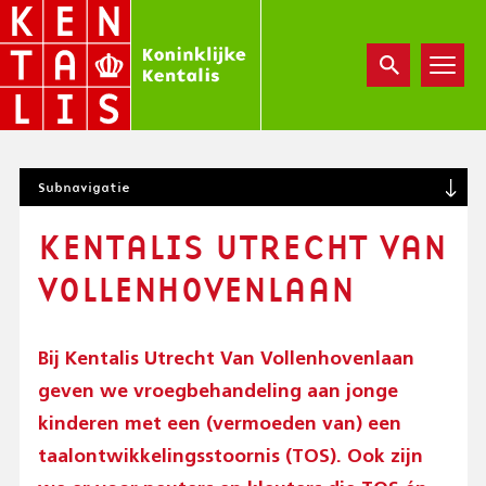
Overslaan
en
naar
de
inhoud
gaan
S
Subnavigatie
U
B
KENTALIS UTRECHT VAN
N
A
VOLLENHOVENLAAN
V
I
G
A
Bij Kentalis Utrecht Van Vollenhovenlaan
T
geven we vroegbehandeling aan jonge
I
kinderen met een (vermoeden van) een
O
N
taalontwikkelingsstoornis (TOS). Ook zijn
(