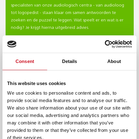
specialisten van onze audiologisch centra - van audioloog
tot logopedist - staan klaar om samen antwoorden te
zoeken en de puzzel te leggen. Wat speelt er en wat is er
nodig? Je krijgt hierna uitgebreid advies.
Consent
Details
About
This website uses cookies
We use cookies to personalise content and ads, to
provide social media features and to analyse our traffic.
We also share information about your use of our site with
our social media, advertising and analytics partners who
may combine it with other information that you’ve
ZORG BIJ KENTALIS
provided to them or that they’ve collected from your use
of their services.
Wat heeft iemand nodig om zich te kunnen ontwikkelen en