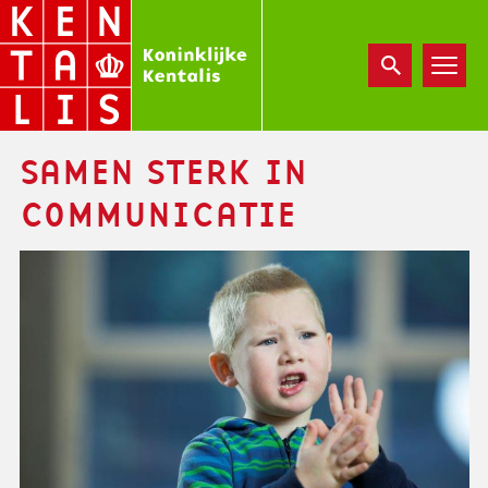
Overslaan
en
naar
de
inhoud
gaan
SAMEN STERK IN
COMMUNICATIE