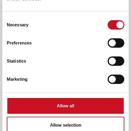
uiten? En om zich begrepen te voelen en mee te doen aan
de maatschappij? Daar draait het om in de zorg van
Consent
Kentalis. We zijn er voor mensen met een beperking in
Necessary
Selection
horen of communiceren en voor hun voor ouders en zorg-
en onderwijsprofessionals.
Preferences
Statistics
Marketing
Allow all
Allow selection
ONDERWIJS BIJ KENTALIS