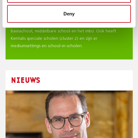
Het is belangrijk dat je je goed voelt op school en de les
Deny
goed kan volgen. Dan lukt leren ook het best. Daarom
helpen onze ambulant begeleiders leerlingen op de
basisschool, middelbare school en het mbo. Ook heeft
Kentalis speciale scholen (cluster 2) en zijn er
mediumsettings en school-in-scholen.
NIEUWS