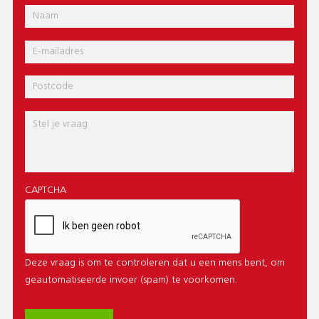
Naam
E-
mail
Postcode
Bericht
CAPTCHA
Deze vraag is om te controleren dat u een mens bent, om
geautomatiseerde invoer (spam) te voorkomen.