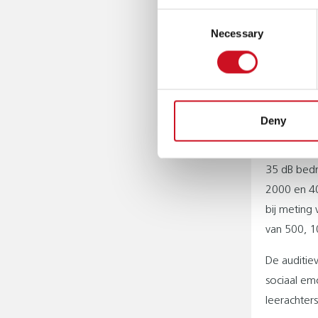
gehandicap
Consent
Necessary
Selection
SLECHT
Er is vastg
auditieve b
stoornisse
Deny
auditieve 
zorg als h
35 dB bedr
2000 en 40
bij meting 
van 500, 1
De auditi
sociaal em
leerachter