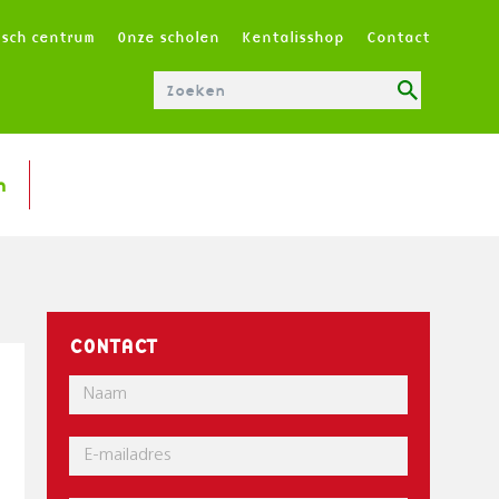
T
isch centrum
Onze scholen
Kentalisshop
Contact
O
P
M
E
N
n
U
|
N
L
CONTACT
Naam
E-
mail