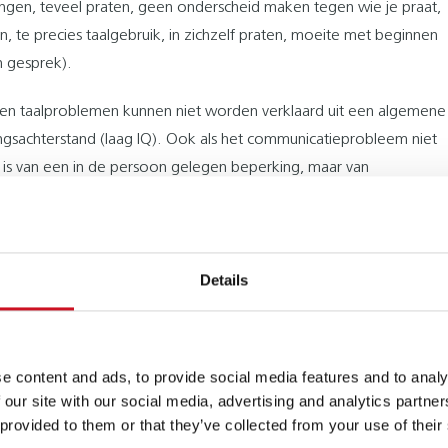
ingen, teveel praten, geen onderscheid maken tegen wie je praat,
n, te precies taalgebruik, in zichzelf praten, moeite met beginnen
n gesprek).
en taalproblemen kunnen niet worden verklaard uit een algemene
ngsachterstand (laag IQ). Ook als het communicatieprobleem niet
 is van een in de persoon gelegen beperking, maar van
actoren, is er geen sprake van een taal- of
ikkelingsstoornis. Voorbeelden van
factoren: opvoedingsproblemen of het spreken van een andere
Details
gen in de communicatieve redzaamheid
sen zijn vastgesteld door een medisch specialist of klinisch fysicus
e content and ads, to provide social media features and to analy
en laten zien dat het gaat om een - in de persoon gelegen -
 our site with our social media, advertising and analytics partn
of stoornis die leidt tot ernstige of zeer ernstige beperkingen in
 provided to them or that they’ve collected from your use of their
catieve redzaamheid, waardoor multidisciplinaire zintuiglijk