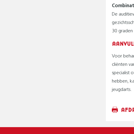
Combinati
De auditie
gezichtssc
30 graden 
AANVUL
Voor behan
cliënten v
specialist
hebben, ka
jeugdarts.
AFD