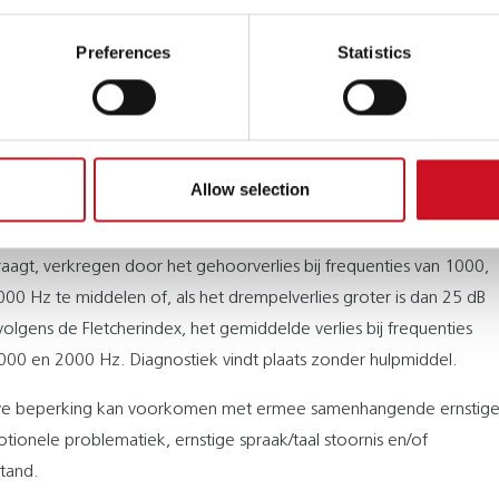
tenzorg nodig is.
Preferences
Statistics
HORENDE EN DOVE KINDEREN EN VOLWASSENEN
esteld dat er sprake is van een auditieve beperking. Van een
eperking is sprake als door een arts of klinisch fysicus audioloog
n in het gehoorvermogen zijn vastgesteld. Er is sprake van een
Allow selection
stoornis en daarmee van toegang tot de zintuiglijke gehandicapten
et drempelverlies aan het beste oor bij het audiogram ten minste
aagt, verkregen door het gehoorverlies bij frequenties van 1000,
00 Hz te middelen of, als het drempelverlies groter is dan 25 dB
volgens de Fletcherindex, het gemiddelde verlies bij frequenties
000 en 2000 Hz. Diagnostiek vindt plaats zonder hulpmiddel.
eve beperking kan voorkomen met ermee samenhangende ernstig
otionele problematiek, ernstige spraak/taal stoornis en/of
stand.