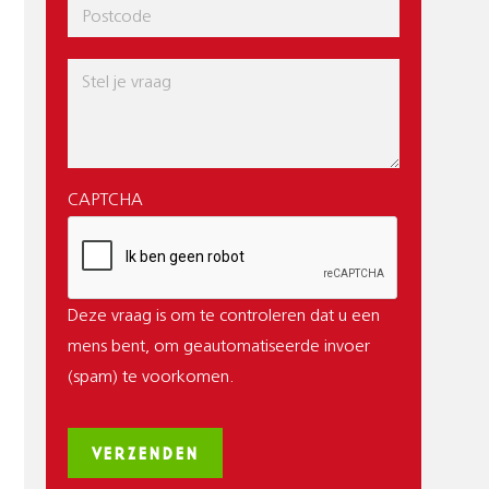
Postcode
Bericht
CAPTCHA
Deze vraag is om te controleren dat u een
mens bent, om geautomatiseerde invoer
(spam) te voorkomen.