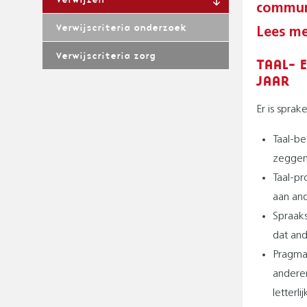
G
communi
P
A
Verwijscriteria onderzoek
Lees me
A
T
I
Verwijscriteria zorg
D
TAAL- 
O
JAAR
N
Er is spra
Taal-be
zeggen
Taal-pr
aan and
Spraaks
dat and
Pragmat
anderen
letterl