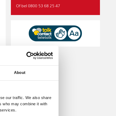
Of bel 0800 53 68 25 47
About
se our traffic. We also share
ers who may combine it with
 services.