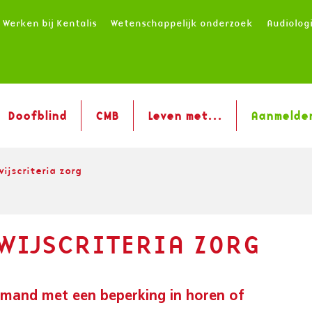
Werken bij Kentalis
Wetenschappelijk onderzoek
Audiolog
Doofblind
CMB
Leven met...
Aanmelde
wijscriteria zorg
WIJSCRITERIA ZORG
iemand met een beperking in horen of