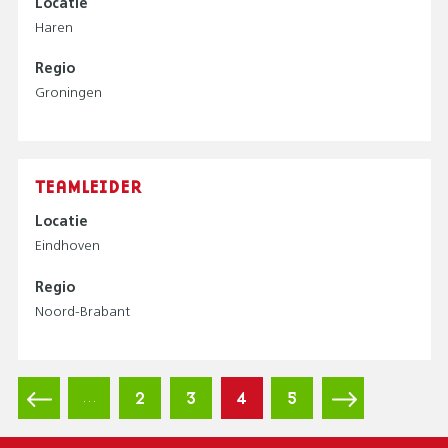
Locatie
Haren
Regio
Groningen
TEAMLEIDER
Locatie
Eindhoven
Regio
Noord-Brabant
P
Vorige
Page
2
Page
3
Huidige
4
Page
5
Volgende
…
A
pagina
pagina
pagina
G
I