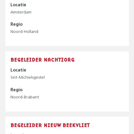
T
Locatie
O
Amsterdam
P
M
Regio
E
Noord-Holland
N
U
)
BEGELEIDER NACHTZORG
Locatie
Sint-Michielsgestel
Regio
Noord-Brabant
BEGELEIDER NIEUW BEEKVLIET