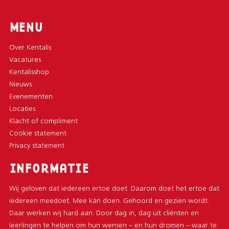
N
E
R
MENU
I
N
Over Kentalis
G
Vacatures
Kentalisshop
Nieuws
Evenementen
Locaties
Klacht of compliment
Cookie statement
Privacy statement
INFORMATIE
Wij geloven dat iedereen ertoe doet. Daarom doet het ertoe dat
iedereen meedoet. Mee kán doen. Gehoord en gezien wordt.
Daar werken wij hard aan. Door dag in, dag uit cliënten en
leerlingen te helpen om hun wensen – en hun dromen – waar te