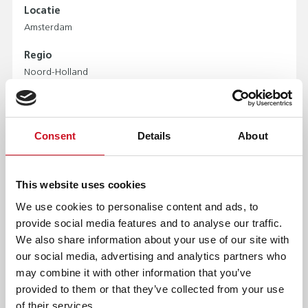
Locatie
Amsterdam
Regio
Noord-Holland
PERSOONLIJK BEGELEIDER DE BEEMDEN OF
Consent
Details
About
SPIJT
Locatie
This website uses cookies
Sint-Michielsgestel
We use cookies to personalise content and ads, to
Regio
provide social media features and to analyse our traffic.
Noord-Brabant
We also share information about your use of our site with
our social media, advertising and analytics partners who
may combine it with other information that you’ve
provided to them or that they’ve collected from your use
TEAMLEIDER BEHANDELDIENST
of their services.