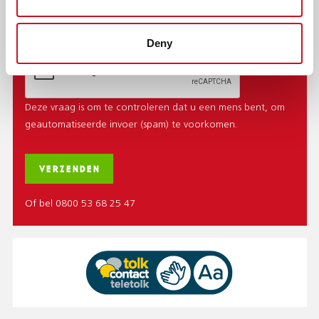
CAPTCHA
Deny
Deze vraag is om te controleren dat u een mens bent, om
geautomatiseerde invoer (spam) te voorkomen.
Of bel 0800 53 68 25 47