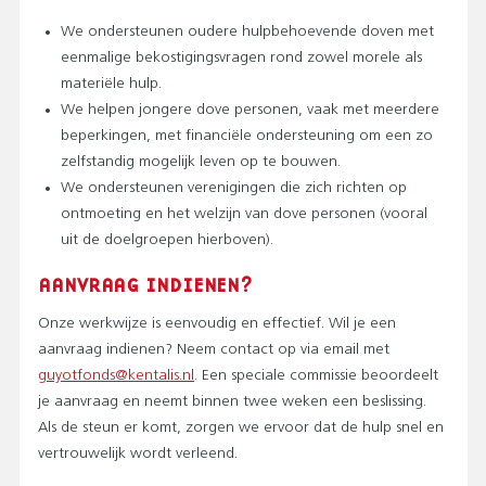
T
O
We ondersteunen oudere hulpbehoevende doven met
P
eenmalige bekostigingsvragen rond zowel morele als
M
materiële hulp.
E
We helpen jongere dove personen, vaak met meerdere
N
beperkingen, met financiële ondersteuning om een zo
U
zelfstandig mogelijk leven op te bouwen.
)
We ondersteunen verenigingen die zich richten op
ontmoeting en het welzijn van dove personen (vooral
uit de doelgroepen hierboven).
AANVRAAG INDIENEN?
Onze werkwijze is eenvoudig en effectief. Wil je een
aanvraag indienen? Neem contact op via email met
guyotfonds@kentalis.nl
. Een speciale commissie beoordeelt
je aanvraag en neemt binnen twee weken een beslissing.
Als de steun er komt, zorgen we ervoor dat de hulp snel en
vertrouwelijk wordt verleend.