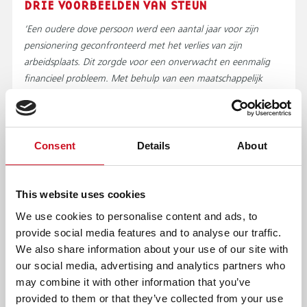
DRIE VOORBEELDEN VAN STEUN
‘Een oudere dove persoon werd een aantal jaar voor zijn
pensionering geconfronteerd met het verlies van zijn
arbeidsplaats. Dit zorgde voor een onverwacht en eenmalig
financieel probleem. Met behulp van een maatschappelijk
werker werd er een gedegen financiële onderbouwing van
het probleem gepresenteerd. Het Guyotfonds besloot deze
dove persoon financieel te steunen.’
Consent
Details
About
‘Een auditief beperkte jongeman met daarnaast blijvende
ontwikkelingsproblemen, kreeg de mogelijkheid om begeleid
zelfstandig te gaan wonen. Zijn financiële situatie gaf
This website uses cookies
beperkingen voor een goede basale inrichting van zijn nieuwe
We use cookies to personalise content and ads, to
woonplek. Het Guyotfonds besloot hem financieel te
provide social media features and to analyse our traffic.
steunen.’
We also share information about your use of our site with
‘Een speciale vereniging zet zich in voor vakantiereizen voor
our social media, advertising and analytics partners who
doofblinde personen. De structurele inzet van tolken is een
may combine it with other information that you’ve
voorwaarde. De reguliere bekostiging en de bestaande
provided to them or that they’ve collected from your use