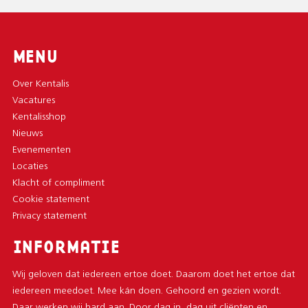
MENU
Over Kentalis
Vacatures
Kentalisshop
Nieuws
Evenementen
Locaties
Klacht of compliment
Cookie statement
Privacy statement
INFORMATIE
Wij geloven dat iedereen ertoe doet. Daarom doet het ertoe dat
iedereen meedoet. Mee kán doen. Gehoord en gezien wordt.
Daar werken wij hard aan. Door dag in, dag uit cliënten en