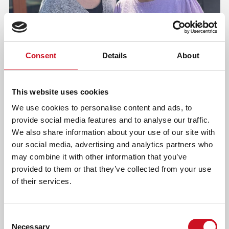
Consent
Details
About
‘DANKZIJ ONZE EXPERTISE KUNNEN WE
LEERLINGEN IN HUN KRACHT ZETTEN’
This website uses cookies
Soms maakt een kleine aanpassing in een klaslokaal al een
We use cookies to personalise content and ads, to
groot verschil voor leerlingen met een beperking in horen
provide social media features and to analyse our traffic.
én zien: doofblindheid. Met Kentalis OpMaat voorzien we
We also share information about your use of our site with
leerlingen, hun ouders en onderwijsprofessionals in heel
our social media, advertising and analytics partners who
Nederland van advies. Binnen het speciaal en regulier
may combine it with other information that you’ve
onderwijs.
provided to them or that they’ve collected from your use
of their services.
Consent
Necessary
Selection