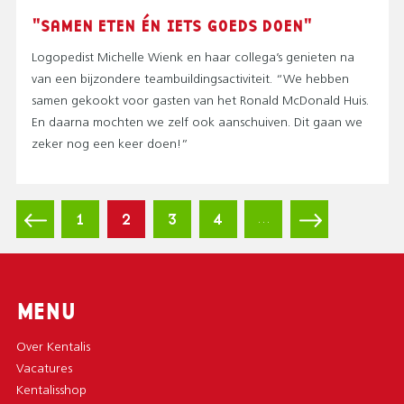
"SAMEN ETEN ÉN IETS GOEDS DOEN"
Logopedist Michelle Wienk en haar collega’s genieten na
van een bijzondere teambuildingsactiviteit. “We hebben
samen gekookt voor gasten van het Ronald McDonald Huis.
En daarna mochten we zelf ook aanschuiven. Dit gaan we
zeker nog een keer doen!”
P
Vorige
Page
1
Huidige
2
Page
3
Page
4
Volgende
…
A
pagina
pagina
pagina
G
I
N
E
R
MENU
I
N
Over Kentalis
G
Vacatures
Kentalisshop