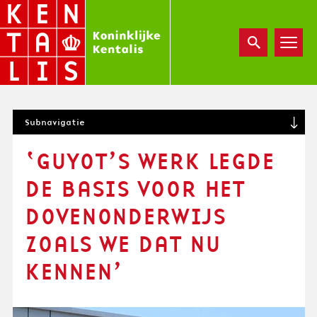
Overslaan
en
naar
de
inhoud
gaan
S
Subnavigatie
U
B
‘GUYOT’S WERK LEGDE
N
A
DE BASIS VOOR HET
V
I
DOVENONDERWIJS
G
ZOALS WE DAT NU
A
T
KENNEN’
I
O
N