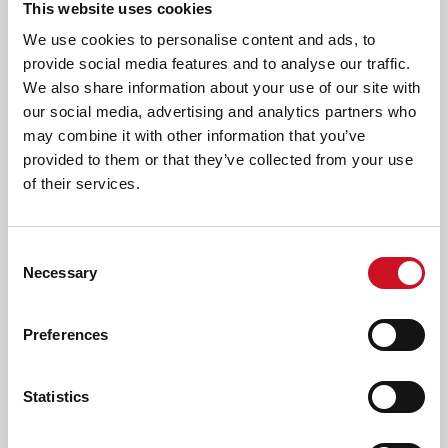
This website uses cookies
Heel lang geleden zei iemand iets waarvan ik schrok:
'gebarentaal gaat verdwijnen, want het is geen taal'. Het
We use cookies to personalise content and ads, to
tegendeel is het bewezen. Gelukkig dacht Henri Daniel
provide social media features and to analyse our traffic.
Guyot anders en hebben we nu nog toegankelijk onderwijs
We also share information about your use of our site with
voor dove en slechthorende leerlingen. We moeten hier
our social media, advertising and analytics partners who
zuinig mee zijn. Elk jaar vieren we daarom op school ook
may combine it with other information that you’ve
zijn verjaardag.
provided to them or that they’ve collected from your use
of their services.
Geschreven door Pieter Groen.
AFDRUKKEN
DELEN
Consent
Necessary
Selection
LEES OOK
Preferences
ERVARINGSVERHALEN
Statistics