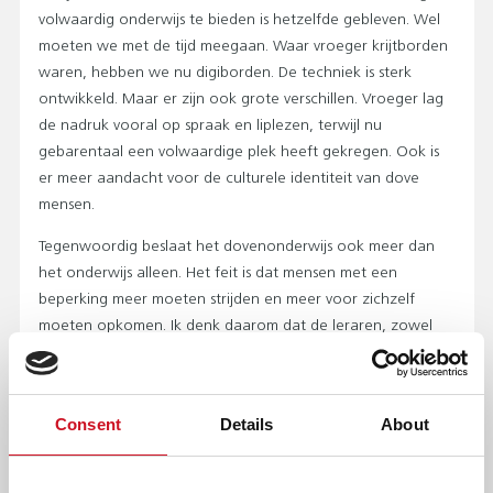
volwaardig onderwijs te bieden is hetzelfde gebleven. Wel
moeten we met de tijd meegaan. Waar vroeger krijtborden
waren, hebben we nu digiborden. De techniek is sterk
ontwikkeld. Maar er zijn ook grote verschillen. Vroeger lag
de nadruk vooral op spraak en liplezen, terwijl nu
gebarentaal een volwaardige plek heeft gekregen. Ook is
er meer aandacht voor de culturele identiteit van dove
mensen.
Tegenwoordig beslaat het dovenonderwijs ook meer dan
het onderwijs alleen. Het feit is dat mensen met een
beperking meer moeten strijden en meer voor zichzelf
moeten opkomen. Ik denk daarom dat de leraren, zowel
horend als doof, ook iets meer leveren dan alleen het
onderwijs zelf, bijvoorbeeld door een stukje eigen
levenservaring mee te geven aan onze leerlingen.
Consent
Details
About
WAAROM VIEREN JULLIE GUYOTS
VERJAARDAG?