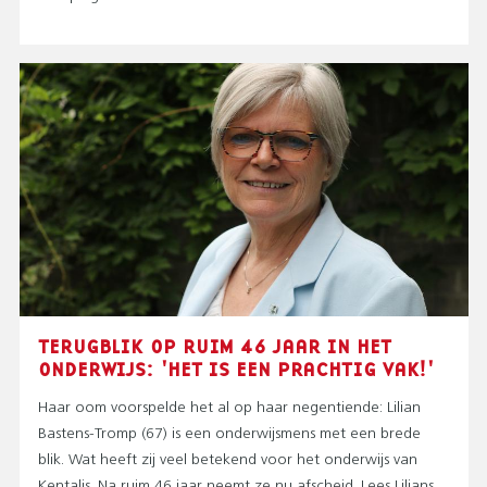
TERUGBLIK OP RUIM 46 JAAR IN HET
ONDERWIJS: 'HET IS EEN PRACHTIG VAK!'
Haar oom voorspelde het al op haar negentiende: Lilian
Bastens-Tromp (67) is een onderwijsmens met een brede
blik. Wat heeft zij veel betekend voor het onderwijs van
Kentalis. Na ruim 46 jaar neemt ze nu afscheid. Lees Lilians