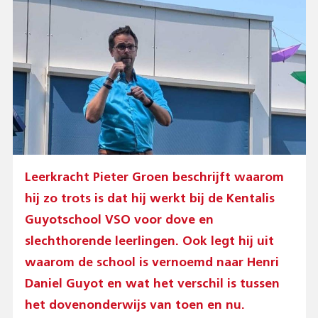
Leerkracht Pieter Groen beschrijft waarom
hij zo trots is dat hij werkt bij de Kentalis
Guyotschool VSO voor dove en
slechthorende leerlingen. Ook legt hij uit
waarom de school is vernoemd naar Henri
Daniel Guyot en wat het verschil is tussen
het dovenonderwijs van toen en nu.