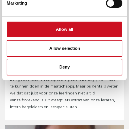
Marketing
Allow all
Allow selection
MASTERPLAN GELETTERDHEID: VAN
Deny
WETENSCHAP NAAR KLASLOKAAL
Een goede lees- en schrijfvaardigheid is belangrijk om mee
te kunnen doen in de maatschappij. Maar bij Kentalis weten
we dat dat juist voor onze leerlingen niet altijd
vanzelfsprekend is. Dit vraagt iets extra’s van onze leraren,
intern begeleiders en leesspecialisten.