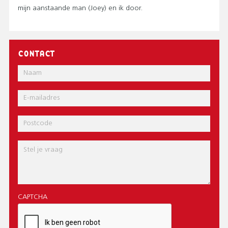
mijn aanstaande man (Joey) en ik door.
CONTACT
Naam
E-
mail
Postcode
Bericht
CAPTCHA