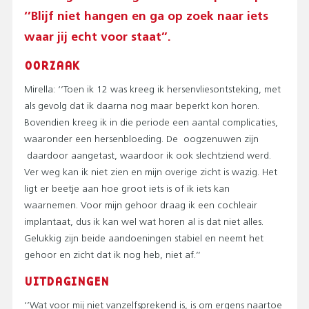
‘’Blijf niet hangen en ga op zoek naar iets
waar jij echt voor staat’’.
OORZAAK
Mirella: ‘’Toen ik 12 was kreeg ik hersenvliesontsteking, met
als gevolg dat ik daarna nog maar beperkt kon horen.
Bovendien kreeg ik in die periode een aantal complicaties,
waaronder een hersenbloeding. De oogzenuwen zijn
daardoor aangetast, waardoor ik ook slechtziend werd.
Ver weg kan ik niet zien en mijn overige zicht is wazig. Het
ligt er beetje aan hoe groot iets is of ik iets kan
waarnemen. Voor mijn gehoor draag ik een cochleair
implantaat, dus ik kan wel wat horen al is dat niet alles.
Gelukkig zijn beide aandoeningen stabiel en neemt het
gehoor en zicht dat ik nog heb, niet af.’’
UITDAGINGEN
‘’Wat voor mij niet vanzelfsprekend is, is om ergens naartoe