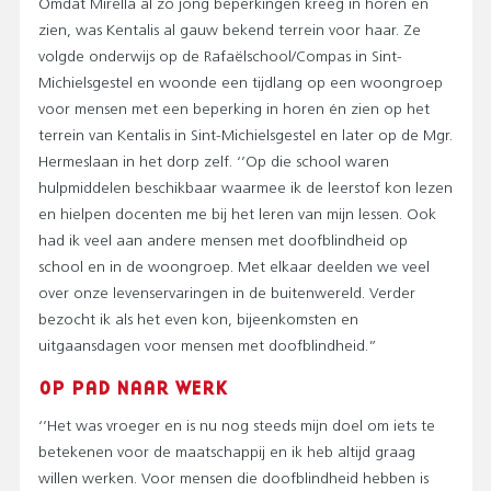
Omdat Mirella al zo jong beperkingen kreeg in horen en
zien, was Kentalis al gauw bekend terrein voor haar. Ze
volgde onderwijs op de Rafaëlschool/Compas in Sint-
Michielsgestel en woonde een tijdlang op een woongroep
voor mensen met een beperking in horen én zien op het
terrein van Kentalis in Sint-Michielsgestel en later op de Mgr.
Hermeslaan in het dorp zelf. ‘’Op die school waren
hulpmiddelen beschikbaar waarmee ik de leerstof kon lezen
en hielpen docenten me bij het leren van mijn lessen. Ook
had ik veel aan andere mensen met doofblindheid op
school en in de woongroep. Met elkaar deelden we veel
over onze levenservaringen in de buitenwereld. Verder
bezocht ik als het even kon, bijeenkomsten en
uitgaansdagen voor mensen met doofblindheid.”
OP PAD NAAR WERK
‘’Het was vroeger en is nu nog steeds mijn doel om iets te
betekenen voor de maatschappij en ik heb altijd graag
willen werken. Voor mensen die doofblindheid hebben is