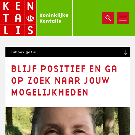
Overslaan
en
naar
de
inhoud
gaan
S
Subnavigatie
U
B
BLIJF POSITIEF EN GA
N
A
OP ZOEK NAAR JOUW
V
I
MOGELIJKHEDEN
G
A
T
I
O
N