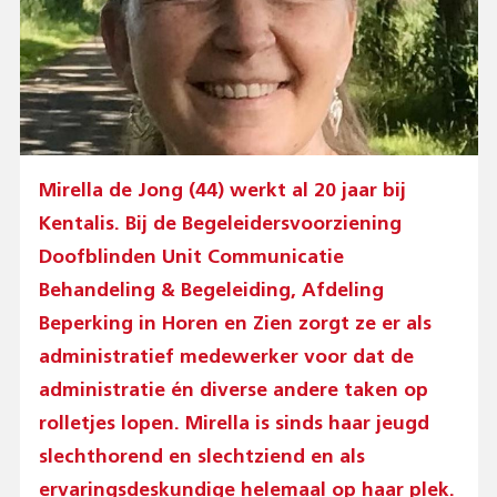
Mirella de Jong (44) werkt al 20 jaar bij
Kentalis. Bij de Begeleidersvoorziening
Doofblinden Unit Communicatie
Behandeling & Begeleiding, Afdeling
Beperking in Horen en Zien zorgt ze er als
administratief medewerker voor dat de
administratie én diverse andere taken op
rolletjes lopen. Mirella is sinds haar jeugd
slechthorend en slechtziend en als
ervaringsdeskundige helemaal op haar plek.