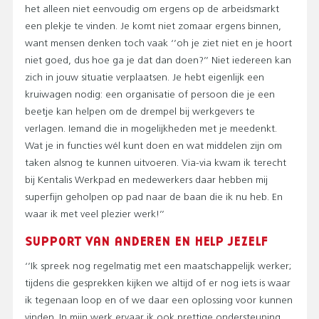
het alleen niet eenvoudig om ergens op de arbeidsmarkt
een plekje te vinden. Je komt niet zomaar ergens binnen,
want mensen denken toch vaak ‘’oh je ziet niet en je hoort
niet goed, dus hoe ga je dat dan doen?’’ Niet iedereen kan
zich in jouw situatie verplaatsen. Je hebt eigenlijk een
kruiwagen nodig: een organisatie of persoon die je een
beetje kan helpen om de drempel bij werkgevers te
verlagen. Iemand die in mogelijkheden met je meedenkt.
Wat je in functies wél kunt doen en wat middelen zijn om
taken alsnog te kunnen uitvoeren. Via-via kwam ik terecht
bij Kentalis Werkpad en medewerkers daar hebben mij
superfijn geholpen op pad naar de baan die ik nu heb. En
waar ik met veel plezier werk!’’
SUPPORT VAN ANDEREN EN HELP JEZELF
‘’Ik spreek nog regelmatig met een maatschappelijk werker;
tijdens die gesprekken kijken we altijd of er nog iets is waar
ik tegenaan loop en of we daar een oplossing voor kunnen
vinden. In mijn werk ervaar ik ook prettige ondersteuning