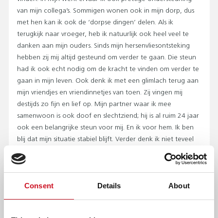
van mijn collega’s. Sommigen wonen ook in mijn dorp, dus
met hen kan ik ook de ‘dorpse dingen’ delen. Als ik
terugkijk naar vroeger, heb ik natuurlijk ook heel veel te
danken aan mijn ouders. Sinds mijn hersenvliesontsteking
hebben zij mij altijd gesteund om verder te gaan. Die steun
had ik ook echt nodig om de kracht te vinden om verder te
gaan in mijn leven. Ook denk ik met een glimlach terug aan
mijn vriendjes en vriendinnetjes van toen. Zij vingen mij
destijds zo fijn en lief op. Mijn partner waar ik mee
samenwoon is ook doof en slechtziend; hij is al ruim 24 jaar
ook een belangrijke steun voor mij. En ik voor hem. Ik ben
blij dat mijn situatie stabiel blijft. Verder denk ik niet teveel
na over de toekomst; ik leef echt bij de dag en geniet
vooral van het nu!’’
TOP TIPS
Consent
Details
About
‘’Mijn beste tip voor andere mensen met beperking in horen
en zien is om altijd positief te blijven. Blijf niet hangen in het