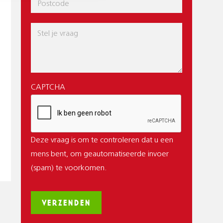
Postcode
Bericht
CAPTCHA
Deze vraag is om te controleren dat u een
mens bent, om geautomatiseerde invoer
(spam) te voorkomen.