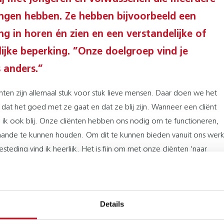
ngen hebben. Ze hebben bijvoorbeeld een
ng in horen én zien en een verstandelijke of
lijke beperking. ”Onze doelgroep vind je
 anders.”
nten zijn allemaal stuk voor stuk lieve mensen. Daar doen we het
l dat het goed met ze gaat en dat ze blij zijn. Wanneer een cliënt
rd ik ook blij. Onze cliënten hebben ons nodig om te functioneren,
aande te kunnen houden. Om dit te kunnen bieden vanuit ons wer
steding vind ik heerlijk. Het is fijn om met onze cliënten ‘naar
 kunnen, in een omgeving waarin we eropuit kunnen. Of dit nu
s of fietsen, of zomaar iets wegbrengen of ophalen. Al het werk
aan voor die ene cliënt. Soms kan dit met een simpele oplossing,
Details
n we hiervoor iets groters maken. Tof is het als een cliënt door
ns bedachte oplossing, toch iets kan. Of van een nood een deug