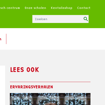
T
isch centrum
Onze scholen
Kentalisshop
Contact
O
P
M
E
N
n
U
|
N
L
LEES OOK
ERVARINGSVERHALEN