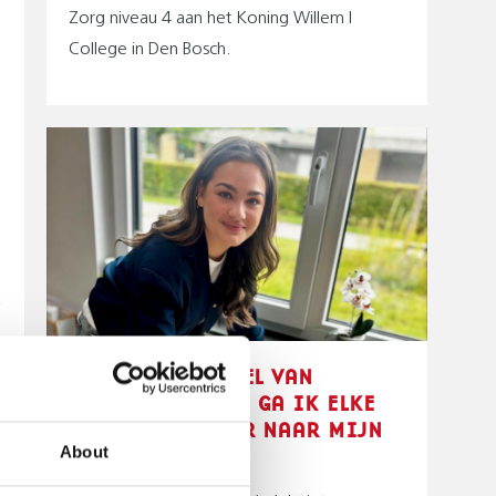
Zorg niveau 4 aan het Koning Willem I
College in Den Bosch.
k
‘DOOR HET GEVOEL VAN
SAAMHORIGHEID GA IK ELKE
DAG MET PLEZIER NAAR MIJN
WERK’
About
d