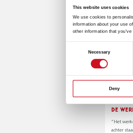
te maken: 
This website uses cookies
maken dat 
We use cookies to personalis
information about your use of
EEN FI
other information that you’ve
“Als persoo
Consent
Samen met 
Necessary
Selection
behandelco
samen te p
als ik zie
kunnen en h
Deny
team met l
moeilijke t
DE WER
“Het werk
achter sta