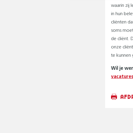
waarin zij
in hun bel
cliënten d
soms moete
de cliënt.
onze cliën
te kunnen 
Wil je we
vacature
AFD