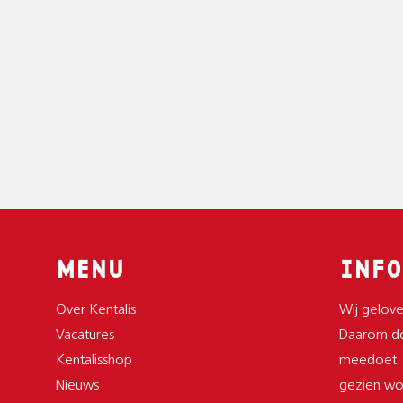
MENU
INFO
Over Kentalis
Wij gelove
Vacatures
Daarom do
Kentalisshop
meedoet.
Nieuws
gezien wor