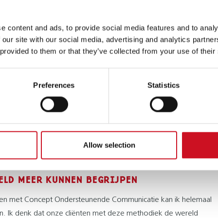
klusjes die gedaan moeten worden zo aanpassen en duidelijk
onze cliënten het kunnen doen.”
e content and ads, to provide social media features and to analy
 our site with our social media, advertising and analytics partn
JN TEAM MET LIEVE COLLEGA'S
 provided to them or that they’ve collected from your use of their
nlijk begeleider vind ik het erg leuk om multidisciplinair te werken
directe collega’s; begeleiders van Wonen, de
Preferences
Statistics
ördinator, ouders, logopedistes, artsen en autisme coaches. Om
raten, brainstormen en werken naar een doel. Het maakt me trots
 dat het goed gaat met een cliënt. Dat ze de wereld een beetje aan
un dag een goede invulling heeft. Daarbij heb ik een heel fijn
Allow selection
ieve en fijne collega’s, waarin we de zorg samen dragen. Ook in
ijden.”
ELD MEER KUNNEN BEGRIJPEN
en met Concept Ondersteunende Communicatie kan ik helemaal
an. Ik denk dat onze cliënten met deze methodiek de wereld