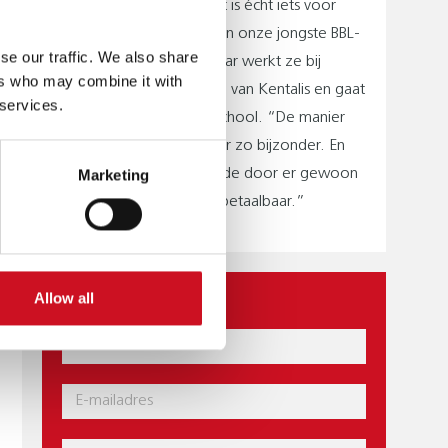
Leren door te doen: dat is écht iets voor
Maud Staps (19). Een van onze jongste BBL-
se our traffic. We also share
leerlingen. Sinds twee jaar werkt ze bij
ers who may combine it with
wonen en dagbesteding van Kentalis en gaat
 services.
ze op woensdag naar school. “De manier
.
van communiceren is hier zo bijzonder. En
soms ben je al van waarde door er gewoon
Marketing
te zijn. Dat gevoel is onbetaalbaar.”
Allow all
CONTACT
Naam
E-
mail