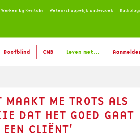
Werken bij Kentalis
Wetenschappelijk onderzoek
Audiolog
Doofblind
CMB
Leven met...
Aanmelde
T MAAKT ME TROTS ALS
ZIE DAT HET GOED GAAT
 EEN CLIËNT'