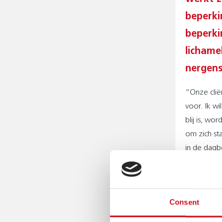
beperki
beperki
lichame
nergens
“Onze clië
voor. Ik wi
blij is, wo
om zich st
in de dagbe
buiten’ te
wandelen i
passen we 
Consent
soms moete
een door o