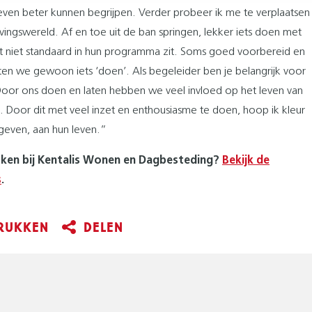
 leven beter kunnen begrijpen. Verder probeer ik me te verplaatsen
evingswereld. Af en toe uit de ban springen, lekker iets doen met
at niet standaard in hun programma zit. Soms goed voorbereid en
n we gewoon iets ‘doen’. Als begeleider ben je belangrijk voor
 Door ons doen en laten hebben we veel invloed op het leven van
t. Door dit met veel inzet en enthousiasme te doen, hoop ik kleur
geven, aan hun leven.”
rken bij Kentalis Wonen en Dagbesteding?
Bekijk de
s
.
RUKKEN
DELEN