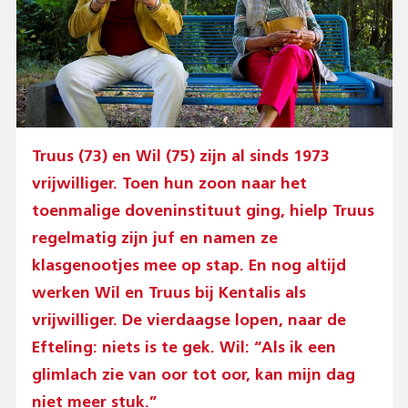
Truus (73) en Wil (75) zijn al sinds 1973
vrijwilliger. Toen hun zoon naar het
toenmalige doveninstituut ging, hielp Truus
regelmatig zijn juf en namen ze
klasgenootjes mee op stap. En nog altijd
werken Wil en Truus bij Kentalis als
vrijwilliger. De vierdaagse lopen, naar de
Efteling: niets is te gek. Wil: “Als ik een
glimlach zie van oor tot oor, kan mijn dag
niet meer stuk.”