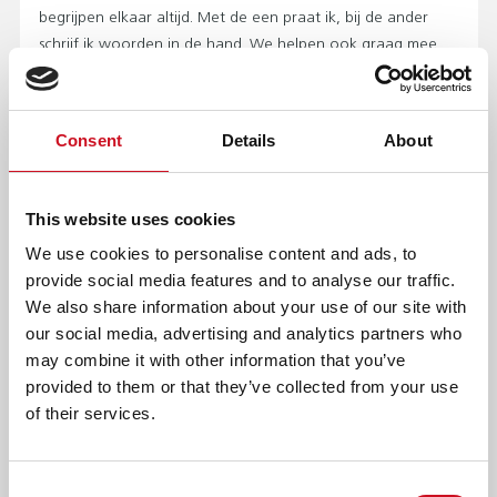
begrijpen elkaar altijd. Met de een praat ik, bij de ander
schrijf ik woorden in de hand. We helpen ook graag mee
tijdens de uitjes. Het vertrouwen dat ze dan in ons hebben,
daar geniet ik van. En mijn dag kan niet meer stuk als ik een
lach van oor tot oor zie.”
Consent
Details
About
Als
vrijwilliger van Kentalis
kun je veel betekenen voor
onze cliënten. Word bijvoorbeeld maatje en ga
This website uses cookies
samen op pad of help bij activiteiten.
We use cookies to personalise content and ads, to
provide social media features and to analyse our traffic.
AFDRUKKEN
DELEN
We also share information about your use of our site with
our social media, advertising and analytics partners who
LEES OOK
may combine it with other information that you’ve
provided to them or that they’ve collected from your use
of their services.
ERVARINGSVERHALEN
Consent