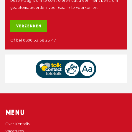
Deze vraag is om te controleren dat u een mens bent, om
geautomatiseerde invoer (spam) te voorkomen.
Of bel 0800 53 68 25 47
MENU
Over Kentalis
Vacatures