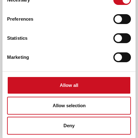
Selection
Preferences
'JE KIND UIT HUIS, DAT IS EEN ENORME
STAP'
Statistics
Edwin heeft een communicatief meervoudige beperking en
woont sinds vijf jaar in een woongroep van Kentalis in Vries.
Marketing
"Sinds Edwin hier woont, heeft hij ontzettend veel
geleerd", vertelt zijn moeder Marjan ten Hulscher. "En hij is
veel rustiger geworden. Dat had ik nooit gedacht."
Allow all
Allow selection
Deny