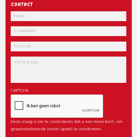
CONTACT
Naam
E-
mail
Postcode
Bericht
CAPTCHA
Deze vraag is om te controleren dat u een mens bent, om
geautomatiseerde invoer (spam) te voorkomen.