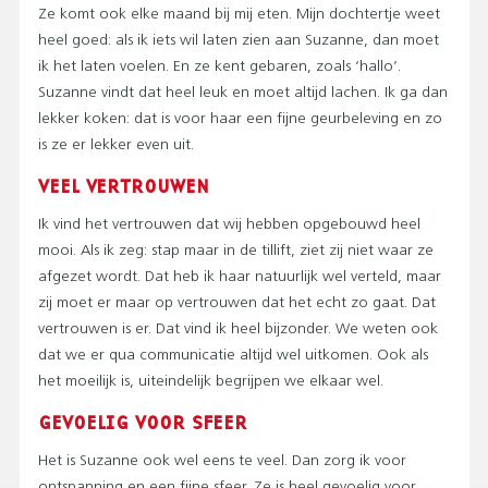
Ze komt ook elke maand bij mij eten. Mijn dochtertje weet
heel goed: als ik iets wil laten zien aan Suzanne, dan moet
ik het laten voelen. En ze kent gebaren, zoals ‘hallo’.
Suzanne vindt dat heel leuk en moet altijd lachen. Ik ga dan
lekker koken: dat is voor haar een fijne geurbeleving en zo
is ze er lekker even uit.
VEEL VERTROUWEN
Ik vind het vertrouwen dat wij hebben opgebouwd heel
mooi. Als ik zeg: stap maar in de tillift, ziet zij niet waar ze
afgezet wordt. Dat heb ik haar natuurlijk wel verteld, maar
zij moet er maar op vertrouwen dat het echt zo gaat. Dat
vertrouwen is er. Dat vind ik heel bijzonder. We weten ook
dat we er qua communicatie altijd wel uitkomen. Ook als
het moeilijk is, uiteindelijk begrijpen we elkaar wel.
GEVOELIG VOOR SFEER
Het is Suzanne ook wel eens te veel. Dan zorg ik voor
ontspanning en een fijne sfeer. Ze is heel gevoelig voor