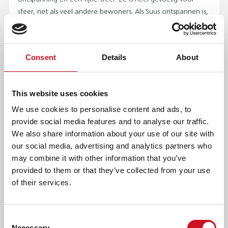
sfeer, net als veel andere bewoners. Als Suus ontspannen is,
zie ik dat ook meteen aan haar houding. En aan haar
vrolijke lach natuurlijk!”
Consent
Details
About
AFDRUKKEN
DELEN
This website uses cookies
LEES OOK
We use cookies to personalise content and ads, to
provide social media features and to analyse our traffic.
ERVARINGSVERHALEN
We also share information about your use of our site with
our social media, advertising and analytics partners who
may combine it with other information that you’ve
provided to them or that they’ve collected from your use
of their services.
Consent
Necessary