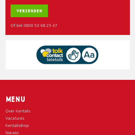
Of bel 0800 53 68 25 47
MENU
Over Kentalis
Vacatures
Kentalisshop
Nieuws