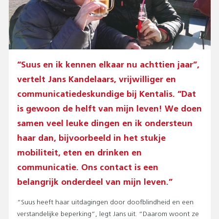
“Suus en ik kennen elkaar nu achttien jaar”,
vertelt Jans Kandelaars, vrijwilliger en
communicatiedeskundige bij Kentalis. “Dat
is gewoon de helft van mijn leven! We doen
samen veel leuke dingen en ik ondersteun
haar dan, bijvoorbeeld in het stukje
mobiliteit, eten en drinken en
communicatie. Ons contact is een
belangrijk onderdeel van mijn leven.”
“Suus heeft haar uitdagingen door doofblindheid en een
verstandelijke beperking”, legt Jans uit. “Daarom woont ze