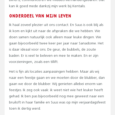
blind is, communiceren we middels vierhandengebaren. Dat
kan ik goed mede dankzij mijn werk bij Kentalis.
ONDERDEEL VAN MIJN LEVEN
Ik haal zoveel plezier uit ons contact. En Suus is ook blij als
ik kom en kijkt uit naar de afspraken die we hebben. We
doen samen natuurlijk ook alleen maar leuke dingen. We
gaan bijvoorbeeld twee keer per jaar naar Sanadome. Het
is daar ideaal voor ons. De geur, de bubbels, de zoute
baden. Er is veel te beleven en mee te maken. En er zijn
voorzieningen, zoals een tillift.
Het is fijn als locaties aanpassingen hebben. Maar als wij
naar een feestje gaan en we moeten door de blubber, dan
gaan we door de blubber. Wij genieten allebei enorm van
feestjes. Ik zeg ook vaak: ik weet niet wie het leuker heeft
gehad. Ik ben pas bijvoorbeeld nog mee geweest naar een
bruiloft in haar familie en Suus was op mijn verjaardagsfeest
toen ik dertig werd.