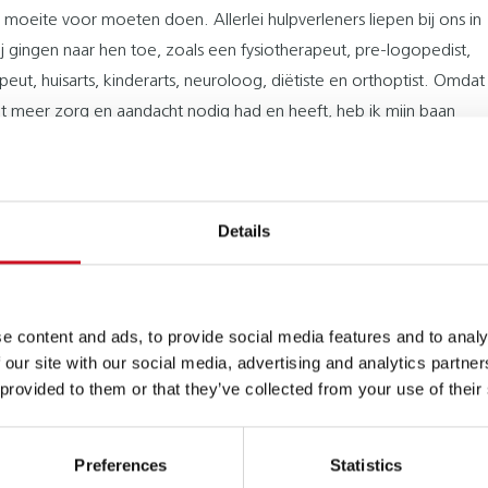
 moeite voor moeten doen. Allerlei hulpverleners liepen bij ons in
ij gingen naar hen toe, zoals een fysiotherapeut, pre-logopedist,
peut, huisarts, kinderarts, neuroloog, diëtiste en orthoptist. Omdat
t meer zorg en aandacht nodig had en heeft, heb ik mijn baan
n ben ik als zzp’er thuis aan de slag gegaan. Mijn man was al
ge, dus die stap was snel genomen. Ik concentreerde me op de
Siebren en alle bezoekjes die nodig waren om zijn ontwikkeling te
Details
GEBAREN
eft als baby heel lang naar zijn handjes gekeken, waardoor
e content and ads, to provide social media features and to analy
t hem bijna niet mogelijk was. Hij maakte geen oogcontact. Zijn
 our site with our social media, advertising and analytics partn
 ontwikkeling liep sowieso stukken achter. Hij kon nog niet zitten
 provided to them or that they’ve collected from your use of their
en jaar was, om van lopen nog maar te zwijgen. Toen hij ruim 1,5
maakte hij oogcontact en konden we doorpakken met gebaren.
Preferences
Statistics
heb ik met hem geoefend met een app op mijn tablet om hem de