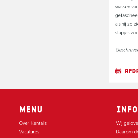
wassen van 
gefascinee
als hij ze 
stapjes voo
Geschreven
AFD
MENU
INFO
Over Kentalis
Wij gelove
Vacatures
Daarom do