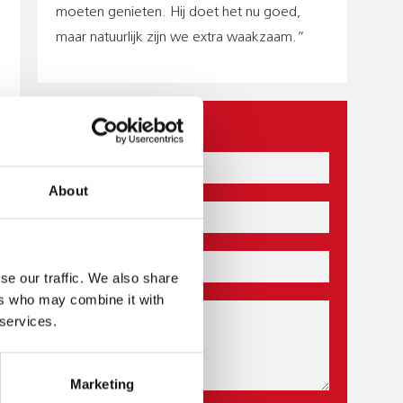
moeten genieten. Hij doet het nu goed,
maar natuurlijk zijn we extra waakzaam.”
CONTACT
Naam
About
E-
mail
Postcode
se our traffic. We also share
ers who may combine it with
Bericht
 services.
Marketing