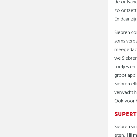
de ontvang
zo ontzette
En daar zij
Siebren co
soms verba
meegedacht
we Siebren
toetjes en
groot appl
Siebren el
verwacht h
Ook voor h
SUPERT
Siebren vi
eten. Hij 