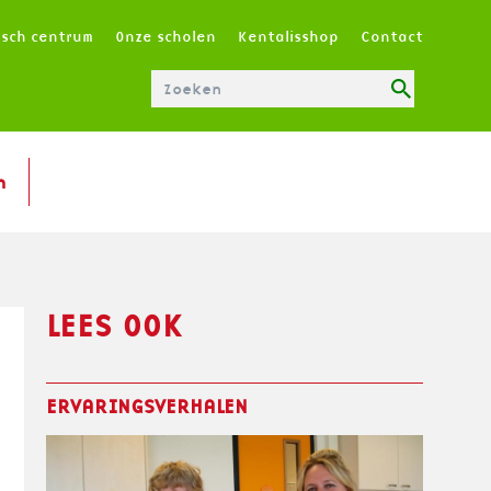
T
isch centrum
Onze scholen
Kentalisshop
Contact
O
P
M
E
N
n
U
|
N
L
LEES OOK
ERVARINGSVERHALEN