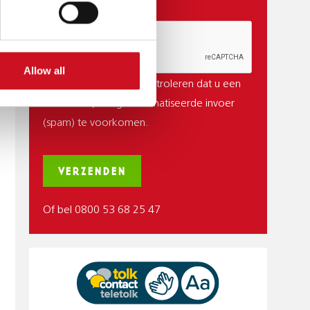
CAPTCHA
Allow all
Deze vraag is om te controleren dat u een
mens bent, om geautomatiseerde invoer
(spam) te voorkomen.
Of bel 0800 53 68 25 47