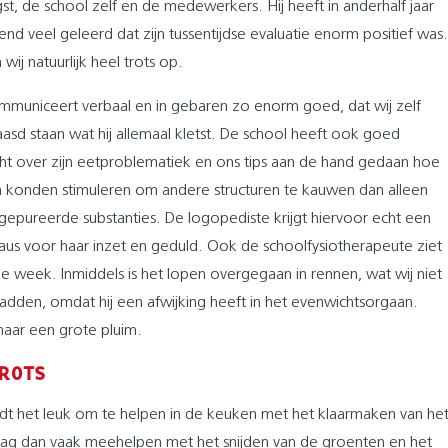
st, de school zelf en de medewerkers. Hij heeft in anderhalf jaar
nd veel geleerd dat zijn tussentijdse evaluatie enorm positief was.
n wij natuurlijk heel trots op.
mmuniceert verbaal en in gebaren zo enorm goed, dat wij zelf
asd staan wat hij allemaal kletst. De school heeft ook goed
 over zijn eetproblematiek en ons tips aan de hand gedaan hoe
 konden stimuleren om andere structuren te kauwen dan alleen
 gepureerde substanties. De logopediste krijgt hiervoor echt een
aus voor haar inzet en geduld. Ook de schoolfysiotherapeute ziet
ke week. Inmiddels is het lopen overgegaan in rennen, wat wij niet
adden, omdat hij een afwijking heeft in het evenwichtsorgaan.
aar een grote pluim.
ROTS
ndt het leuk om te helpen in de keuken met het klaarmaken van he
mag dan vaak meehelpen met het snijden van de groenten en het