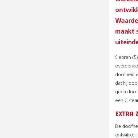
ontwikk
Waarden
maakt s
uiteinde
Siebren (5)
overeenko
doofheid 
dat hij do
geen doofh
een CI-tea
EXTRA 
De doofhei
ontwikkeli