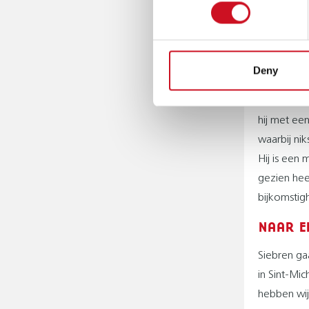
meest gang
gebaart nu
met gebare
Deny
Daarnaast 
ontwikkelin
hij met een
waarbij ni
Hij is een
gezien hee
bijkomstig
NAAR E
Siebren gaa
in Sint-Mic
hebben wij