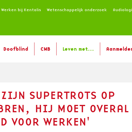
Werken bij Kentalis
Wetenschappelijk onderzoek
Audiolog
Doofblind
CMB
Leven met...
Aanmelde
 ZIJN SUPERTROTS OP
BREN, HIJ MOET OVERAL
D VOOR WERKEN'