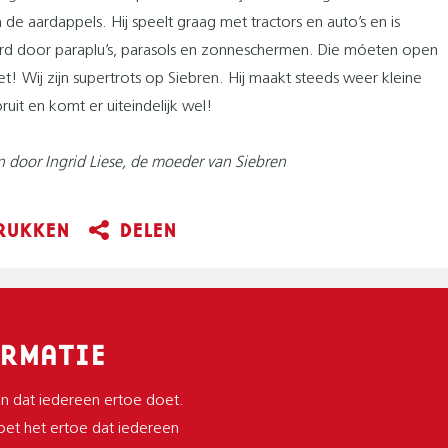
de aardappels. Hij speelt graag met tractors en auto’s en is
rd door paraplu’s, parasols en zonneschermen. Die móeten open
ziet! Wij zijn supertrots op Siebren. Hij maakt steeds weer kleine
ruit en komt er uiteindelijk wel!
 door Ingrid Liese, de moeder van Siebren
RUKKEN
DELEN
RMATIE
n dat iedereen ertoe doet.
et het ertoe dat iedereen