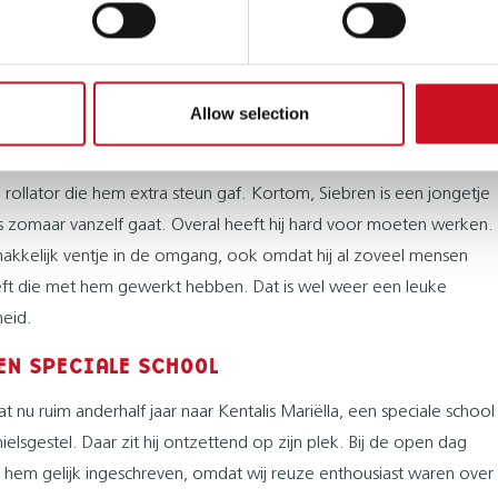
bare gebaren te leren. Dit heeft uiteindelijk goed gewerkt. Hij
 alles gelijk na en voert de gebaren ook goed uit en ondersteunt
n zijn gesproken taal.
Allow selection
maakte hij langzaamaan kleine stapjes in zijn motorische
g. Pas toen hij bijna vier jaar was, ging hij los lopen. Daarvoor liep
 rollator die hem extra steun gaf. Kortom, Siebren is een jongetje
ks zomaar vanzelf gaat. Overal heeft hij hard voor moeten werken.
 makkelijk ventje in de omgang, ook omdat hij al zoveel mensen
ft die met hem gewerkt hebben. Dat is wel weer een leuke
heid.
EN SPECIALE SCHOOL
t nu ruim anderhalf jaar naar Kentalis Mariëlla, een speciale school
hielsgestel. Daar zit hij ontzettend op zijn plek. Bij de open dag
 hem gelijk ingeschreven, omdat wij reuze enthousiast waren over