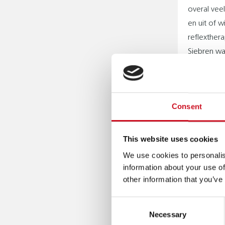
overal veel
en uit of w
reflexthera
Siebren wa
opgezegd e
zelfstandi
zorg voor 
Consent
stimuleren.
LEREN 
This website uses cookies
Siebren he
We use cookies to personalis
gebaren me
information about your use of
motorische
other information that you’ve
toen hij e
Consent
jaar was, 
Necessary
Selection
Elke dag 