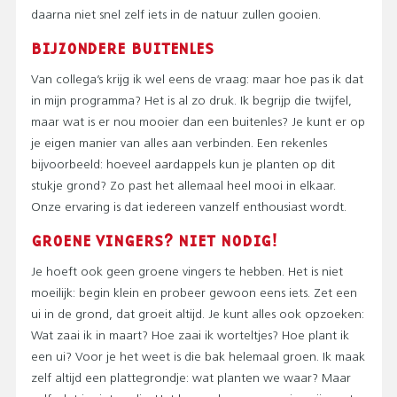
daarna niet snel zelf iets in de natuur zullen gooien.
BIJZONDERE BUITENLES
Van collega’s krijg ik wel eens de vraag: maar hoe pas ik dat
in mijn programma? Het is al zo druk. Ik begrijp die twijfel,
maar wat is er nou mooier dan een buitenles? Je kunt er op
je eigen manier van alles aan verbinden. Een rekenles
bijvoorbeeld: hoeveel aardappels kun je planten op dit
stukje grond? Zo past het allemaal heel mooi in elkaar.
Onze ervaring is dat iedereen vanzelf enthousiast wordt.
GROENE VINGERS? NIET NODIG!
Je hoeft ook geen groene vingers te hebben. Het is niet
moeilijk: begin klein en probeer gewoon eens iets. Zet een
ui in de grond, dat groeit altijd. Je kunt alles ook opzoeken:
Wat zaai ik in maart? Hoe zaai ik worteltjes? Hoe plant ik
een ui? Voor je het weet is die bak helemaal groen. Ik maak
zelf altijd een plattegrondje: wat planten we waar? Maar