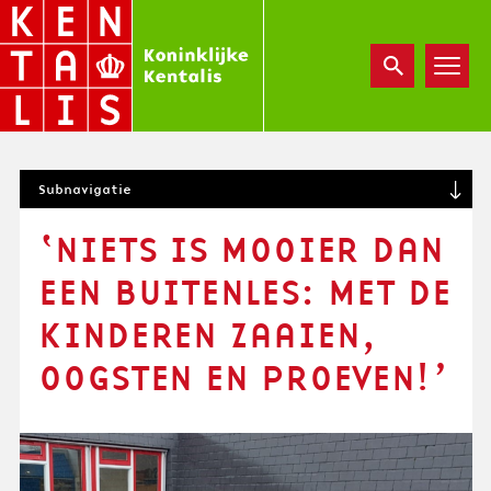
Overslaan
en
naar
de
inhoud
gaan
S
Subnavigatie
U
B
‘NIETS IS MOOIER DAN
N
A
EEN BUITENLES: MET DE
V
I
KINDEREN ZAAIEN,
G
OOGSTEN EN PROEVEN!’
A
T
I
O
N