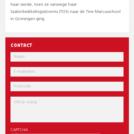
haar vierde, toen ze vanwege haar
taalontwikkelingsstoornis (TOS) naar de Tine Marcusschool
in Groningen ging.
CONTACT
Naam
E-
mail
Postcode
Bericht
CAPTCHA