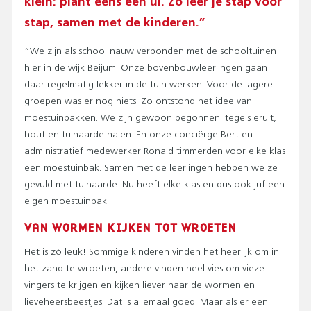
klein: plant eens een ui. Zo leer je stap voor
stap, samen met de kinderen.”
“We zijn als school nauw verbonden met de schooltuinen
hier in de wijk Beijum. Onze bovenbouwleerlingen gaan
daar regelmatig lekker in de tuin werken. Voor de lagere
groepen was er nog niets. Zo ontstond het idee van
moestuinbakken. We zijn gewoon begonnen: tegels eruit,
hout en tuinaarde halen. En onze conciërge Bert en
administratief medewerker Ronald timmerden voor elke klas
een moestuinbak. Samen met de leerlingen hebben we ze
gevuld met tuinaarde. Nu heeft elke klas en dus ook juf een
eigen moestuinbak.
VAN WORMEN KIJKEN TOT WROETEN
Het is zó leuk! Sommige kinderen vinden het heerlijk om in
het zand te wroeten, andere vinden heel vies om vieze
vingers te krijgen en kijken liever naar de wormen en
lieveheersbeestjes. Dat is allemaal goed. Maar als er een