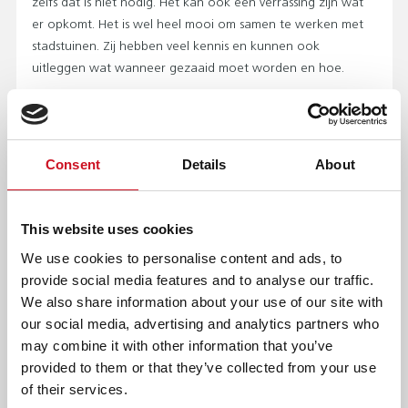
zelfs dat is niet nodig. Het kan ook een verrassing zijn wat
er opkomt. Het is wel heel mooi om samen te werken met
stadstuinen. Zij hebben veel kennis en kunnen ook
uitleggen wat wanneer gezaaid moet worden en hoe.
GROEN, GROENER, GROENST
Sinds dit jaar hebben we ook een echte composthoop op
het schoolplein. Daar kan het afval uit de tuin op. Ook
Consent
Details
About
heeft elke klas een groenbak die geleegd wordt door de
leerlingen. Hier blijft het niet bij. We hebben nog veel meer
ideeën en willen een nóg groener plein.”
This website uses cookies
6 TUINTIPS VAN CONCIËRGE BERT KOLHEK
We use cookies to personalise content and ads, to
provide social media features and to analyse our traffic.
Begin gewoon (klein)!
We also share information about your use of our site with
Via ‘Gezonde school’ kun je niet alleen fruit, maar ook
our social media, advertising and analytics partners who
zaadjes krijgen!
may combine it with other information that you’ve
Laat eens een bak doorschieten. Gewoon niet oogsten,
provided to them or that they’ve collected from your use
maar wachten. Dan komen de gekste en mooiste dingen
of their services.
tevoorschijn.