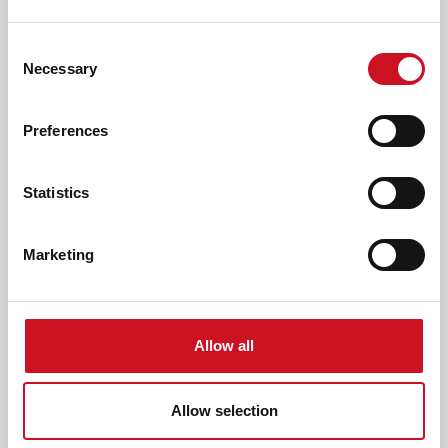
Maak ook bloembakken van een palet. Zet je palet
rechtop, worteldoek en zand erin en planten maar! Wij
Consent
hebben alle kinderen gevraagd een plantje of bloemetje
Necessary
Selection
mee te nemen voor in deze bakken.
Zet bij elke bak de naam van de juf en klas. Dat zorgt
Preferences
voor een leuk wedstrijdelement. Welke bak is het
mooist?
Geniet van al die blije gezichtjes!
Statistics
AFDRUKKEN
DELEN
Marketing
LEES OOK
Allow all
ERVARINGSVERHALEN
Allow selection