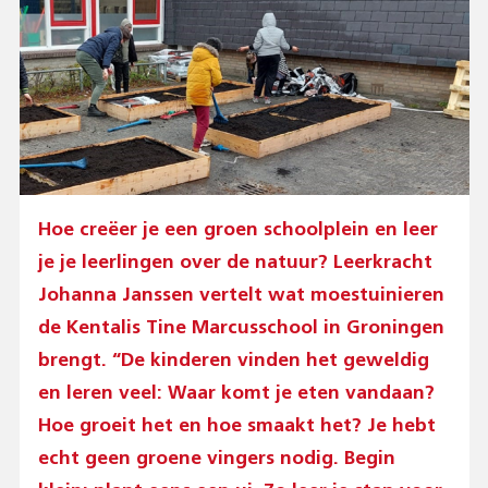
Hoe creëer je een groen schoolplein en leer
je je leerlingen over de natuur? Leerkracht
Johanna Janssen vertelt wat moestuinieren
de Kentalis Tine Marcusschool in Groningen
brengt. “De kinderen vinden het geweldig
en leren veel: Waar komt je eten vandaan?
Hoe groeit het en hoe smaakt het? Je hebt
echt geen groene vingers nodig. Begin