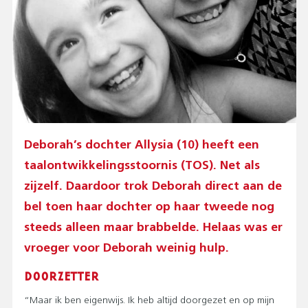
Deborah’s dochter Allysia (10) heeft een
taalontwikkelingsstoornis (TOS). Net als
zijzelf. Daardoor trok Deborah direct aan de
bel toen haar dochter op haar tweede nog
steeds alleen maar brabbelde. Helaas was er
vroeger voor Deborah weinig hulp.
DOORZETTER
“Maar ik ben eigenwijs. Ik heb altijd doorgezet en op mijn