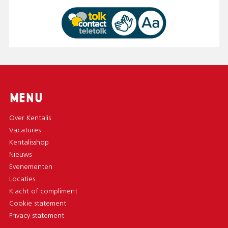
MENU
Over Kentalis
Vacatures
Kentalisshop
Nieuws
Evenementen
Locaties
Klacht of compliment
Cookie statement
Privacy statement