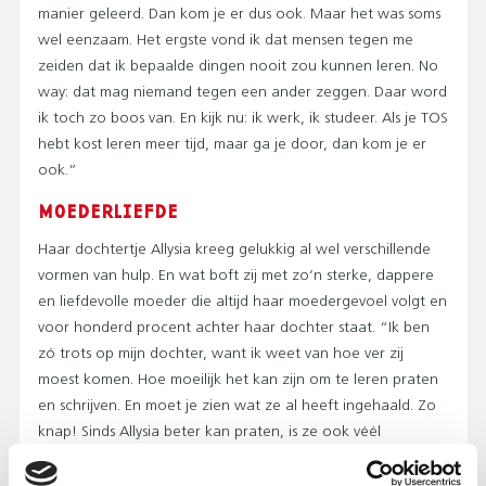
manier geleerd. Dan kom je er dus ook. Maar het was soms
wel eenzaam. Het ergste vond ik dat mensen tegen me
zeiden dat ik bepaalde dingen nooit zou kunnen leren. No
way: dat mag niemand tegen een ander zeggen. Daar word
ik toch zo boos van. En kijk nu: ik werk, ik studeer. Als je TOS
hebt kost leren meer tijd, maar ga je door, dan kom je er
ook.”
MOEDERLIEFDE
Haar dochtertje Allysia kreeg gelukkig al wel verschillende
vormen van hulp. En wat boft zij met zo’n sterke, dappere
en liefdevolle moeder die altijd haar moedergevoel volgt en
voor honderd procent achter haar dochter staat. “Ik ben
zó trots op mijn dochter, want ik weet van hoe ver zij
moest komen. Hoe moeilijk het kan zijn om te leren praten
en schrijven. En moet je zien wat ze al heeft ingehaald. Zo
knap! Sinds Allysia beter kan praten, is ze ook véél
gelukkiger. Wat ze in de toekomst ook gaat doen, haar
geluk, daar gaat het mij om.”