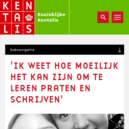
Overslaan
en
naar
de
inhoud
gaan
S
Subnavigatie
U
B
'IK WEET HOE MOEILIJK
N
A
HET KAN ZIJN OM TE
V
I
LEREN PRATEN EN
G
SCHRIJVEN'
A
T
I
O
N