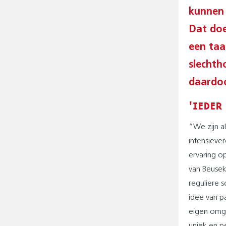
kunnen 
Dat doe
een taa
slechth
daardoo
'IEDER
“We zijn a
intensieve
ervaring o
van Beusek
reguliere 
idee van pa
eigen omgev