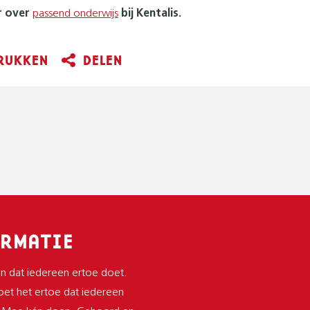
r over
passend onderwijs
bij Kentalis.
RUKKEN
DELEN
RMATIE
n dat iedereen ertoe doet.
et het ertoe dat iedereen