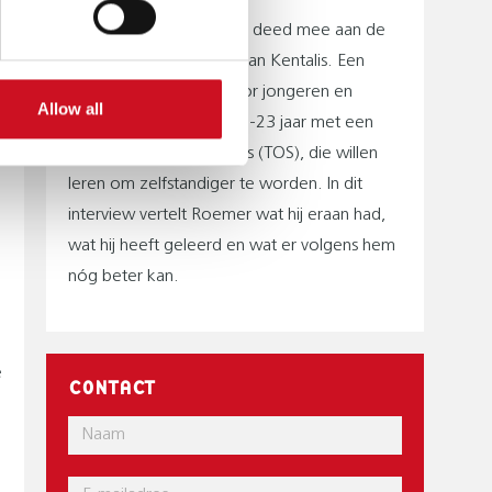
Roemer Naber – nu 24 - deed mee aan de
training BreakOut4TOS van Kentalis. Een
programma speciaal voor jongeren en
Allow all
jongvolwassenen van 16-23 jaar met een
taalontwikkelingsstoornis (TOS), die willen
leren om zelfstandiger te worden. In dit
interview vertelt Roemer wat hij eraan had,
wat hij heeft geleerd en wat er volgens hem
nóg beter kan.
e
CONTACT
Naam
E-