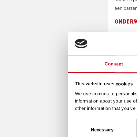
uniek en p
een passen
ONDERW
“Voor een 
veel leerli
niet metee
Maar als he
Consent
Als en-en 
organisere
This website uses cookies
leerlingen
We use cookies to personalis
Soms ontwi
information about your use of
zij de ove
other information that you’ve
maken. We 
Consent
het kind v
Necessary
Selection