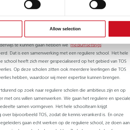
 EEN MEDIUM SETTING?
lingen met TOS of gehoorverlies krijgen een
ningsarrangement
. Dit betekent dat ze met ambulante begeleiding
Allow selection
is naar een reguliere school ‘om de hoek’ kunnen gaan. Dat is één
r een aantal kinderen is die stap nog te groot. Om toch naar het
nderwijs te kunnen gaan hebben we ‘
mediumsettings
’
erd. Dat is een samenwerking met een reguliere school. Het hele
e school heeft zich meer gespecialiseerd op het gebied van TOS
erlies. Op deze scholen zitten ook meerdere leerlingen die TOS
erlies hebben, waardoor wij meer expertise kunnen brengen.
rtdurend op zoek naar reguliere scholen die ambitieus zijn en op
r met ons willen samenwerken. We gaan het reguliere en special
edeelte samen vormgeven. Het hele schoolteam krijgt
ng over bijvoorbeeld TOS, zodat de kennis verankerd is. En onze
egeleiders gaan echt werken op de reguliere school, ze doen aan