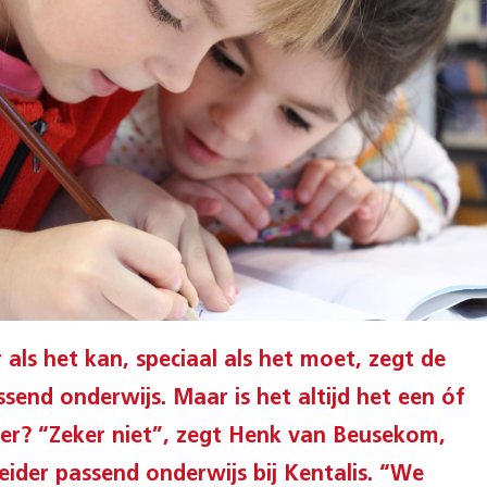
r als het kan, speciaal als het moet, zegt de
send onderwijs. Maar is het altijd het een óf
er? “Zeker niet”, zegt Henk van Beusekom,
leider passend onderwijs bij Kentalis. “We