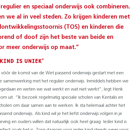
regulier en speciaal onderwijs ook combineren.
n we al in veel steden. Zo krijgen kinderen met
lontwikkelingsstoornis (TOS) en kinderen die
orend of doof zijn het beste van beide en
r meer onderwijs op maat.”
 KIND IS UNIEK'
l vóór de komst van de Wet passend onderwijs gestart met een
re samenwerking met het regulier onderwijs. Inmiddels hebben we
pgedaan en weten we wat werkt en wat niet werkt”, legt Henk
om uit. “Ik bezoek regelmatig speciale scholen van Kentalis en
scholen om daar samen aan te werken. Ik sta helemaal achter het
ssend onderwijs. Als kind wil je het liefst onderwijs volgen in je
ing en ouders willen dat natuurlijk ook heel graag. Ieder kind is