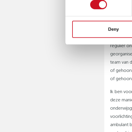
WAT IS
“Veel leer
ondersteu
Deny
van Kental
optie. Voo
regulier o
georganise
team van d
of gehoorv
of gehoorv
Ik ben voo
deze manie
onderwijsg
voorlichti
ambulant b