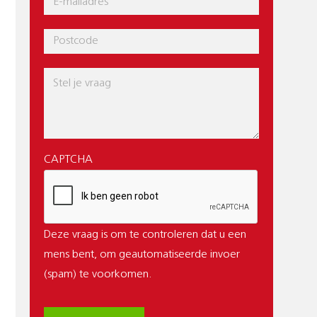
mail
Postcode
Bericht
CAPTCHA
Deze vraag is om te controleren dat u een
mens bent, om geautomatiseerde invoer
(spam) te voorkomen.