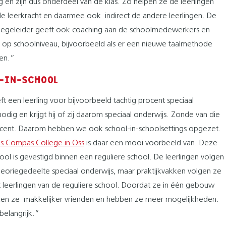
g en zijn dus onderdeel van de klas. Zo helpen ze de leerlingen
e leerkracht en daarmee ook indirect de andere leerlingen. De
begeleider geeft ook coaching aan de schoolmedewerkers en
op schoolniveau, bijvoorbeeld als er een nieuwe taalmethode
en.”
-IN-SCHOOL
t een leerling voor bijvoorbeeld tachtig procent speciaal
odig en krijgt hij of zij daarom speciaal onderwijs. Zonde van die
ocent. Daarom hebben we ook school-in-schoolsettings opgezet.
is Compas College in Oss
is daar een mooi voorbeeld van. Deze
ool is gevestigd binnen een reguliere school. De leerlingen volgen
heoriegedeelte speciaal onderwijs, maar praktijkvakken volgen ze
leerlingen van de reguliere school. Doordat ze in één gebouw
ken ze makkelijker vrienden en hebben ze meer mogelijkheden.
 belangrijk.”