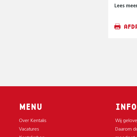
Lees mee
AFD
MENU
INFO
Over Kentalis
Wij gelove
Vacatures
Daarom do