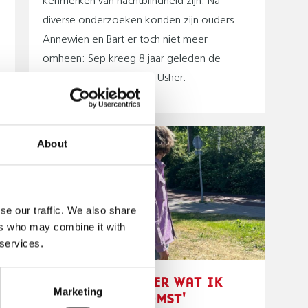
kenmerken van nachtblindheid zijn. Na
diverse onderzoeken konden zijn ouders
Annewien en Bart er toch niet meer
omheen: Sep kreeg 8 jaar geleden de
diagnose Syndroom van Usher.
About
se our traffic. We also share
ers who may combine it with
 services.
'IK WEET NU BETER WAT IK
Marketing
WIL IN DE TOEKOMST'