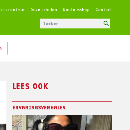
T
isch centrum
Onze scholen
Kentalisshop
Contact
O
P
M
E
N
n
U
|
N
L
LEES OOK
E
ERVARINGSVERHALEN