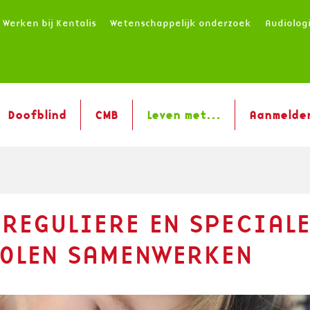
Werken bij Kentalis
Wetenschappelijk onderzoek
Audiolog
Doofblind
CMB
Leven met...
Aanmelde
 REGULIERE EN SPECIAL
OLEN SAMENWERKEN