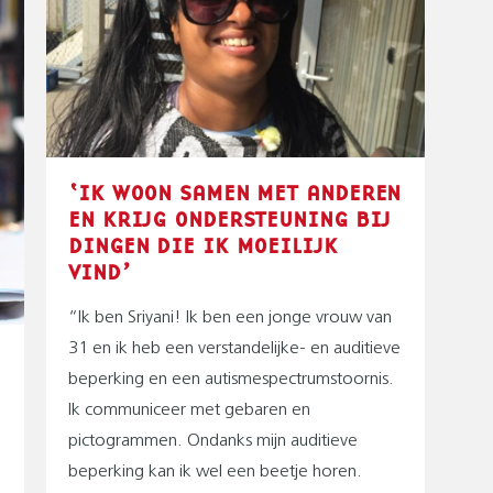
‘IK WOON SAMEN MET ANDEREN
EN KRIJG ONDERSTEUNING BIJ
DINGEN DIE IK MOEILIJK
VIND’
“Ik ben Sriyani! Ik ben een jonge vrouw van
31 en ik heb een verstandelijke- en auditieve
beperking en een autismespectrumstoornis.
Ik communiceer met gebaren en
pictogrammen. Ondanks mijn auditieve
beperking kan ik wel een beetje horen.