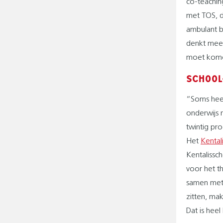
co-teachin
met TOS, d
ambulant 
denkt mee 
moet kom
SCHOOL
“Soms heef
onderwijs n
twintig pr
Het
Kental
Kentalissch
voor het t
samen met 
zitten, ma
Dat is heel