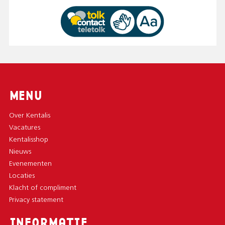
MENU
Over Kentalis
Vacatures
Kentalisshop
Nieuws
Evenementen
Locaties
Klacht of compliment
Privacy statement
INFORMATIE