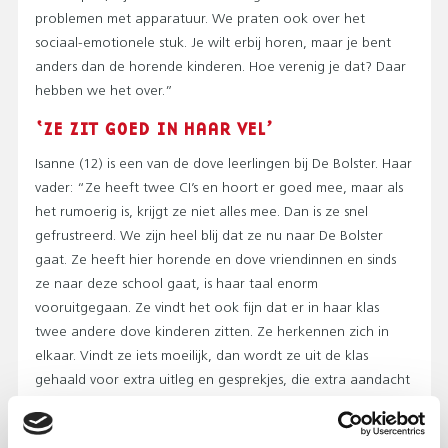
problemen met apparatuur. We praten ook over het
sociaal-emotionele stuk. Je wilt erbij horen, maar je bent
anders dan de horende kinderen. Hoe verenig je dat? Daar
hebben we het over.”
‘ZE ZIT GOED IN HAAR VEL’
Isanne (12) is een van de dove leerlingen bij De Bolster. Haar
vader: “Ze heeft twee CI’s en hoort er goed mee, maar als
het rumoerig is, krijgt ze niet alles mee. Dan is ze snel
gefrustreerd. We zijn heel blij dat ze nu naar De Bolster
gaat. Ze heeft hier horende en dove vriendinnen en sinds
ze naar deze school gaat, is haar taal enorm
vooruitgegaan. Ze vindt het ook fijn dat er in haar klas
twee andere dove kinderen zitten. Ze herkennen zich in
elkaar. Vindt ze iets moeilijk, dan wordt ze uit de klas
gehaald voor extra uitleg en gesprekjes, die extra aandacht
is ook belangrijk voor haar. We zien dat het helpt. Ze zit
goed in haar vel en blijft groeien.”