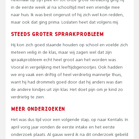
helemaal op zijn plek en tot onze grote verbazing ging hij
in de eerste week al na schooltijd met een vriendje mee
naar huis. Ik was best ongerust of hij zich wel kon redden,
maar ook dat ging prima. Loslaten heet dat volgens mij.
STEEDS GROTER SPRAAKPROBLEEM
Hij kon zich goed staande houden op school en voelde zich
meteen veilig in de klas, maar wij zagen wel dat zijn
spraakprobleem echt heel groot aan het worden was.
Vooral in vergelijking met leeftijdsgenootjes. Ook hadden
we erg vaak een driftig of heel verdrietig mannetje thuis,
want hij had drommels goed door dat hij anders was dan
de andere kindjes uit zijn klas. Het doet pijn om je kind zo
verdrietig te zien.
MEER ONDERZOEKEN
Het was dus tijd voor een volgende stap; op naar Kentalis. In
april vorig jaar vonden de eerste intake en het eerste
onderzoek plaats. Al gauw werd ik na dit onderzoek gebeld