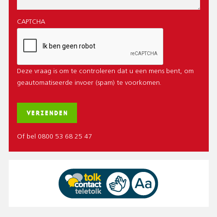
CAPTCHA
Deze vraag is om te controleren dat u een mens bent, om
geautomatiseerde invoer (spam) te voorkomen.
Of bel 0800 53 68 25 47