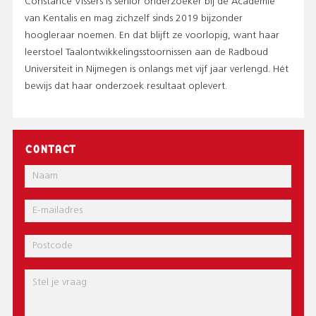
Constance Vissers is senior onderzoeker bij de Academie
van Kentalis en mag zichzelf sinds 2019 bijzonder
hoogleraar noemen. En dat blijft ze voorlopig, want haar
leerstoel Taalontwikkelingsstoornissen aan de Radboud
Universiteit in Nijmegen is onlangs met vijf jaar verlengd. Hét
bewijs dat haar onderzoek resultaat oplevert.
CONTACT
Naam
E-
mail
Postcode
Bericht