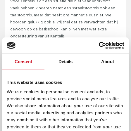
Voor Kentalis is dit een situatie die niet vaak voorkomt.
Vaak hebben kinderen naast een spraakstoornis ook een
taalstoornis, maar dat heeft ons mannetje dus niet. We
hoorden gelukkig ook al vrij snel dat ze verwachten dat hij
gewoon op de basisschool kan blijven met wat extra
ondersteuning vanuit Kentalis.
HANDVATTEN VOOR DE TOEKOMST
Hij krijgt nu ook behandeling bij het Spraak & Taal
Consent
Details
About
Ambulatorium. Acht weken lang gaat hij hier elke maandag
met zijn vader naartoe. Over vandaag was hij gelukkig al
helemaal enthousiast! Er zitten specialisten die het
This website uses cookies
allerbeste voor hebben met ons mannetje. Het
We use cookies to personalise content and ads, to
allerbelangrijkste is zijn welbevinden en dat hij zich ondanks
provide social media features and to analyse our traffic.
alles fijn blijft voelen, dat zijn spraak hopelijk vooruitgaat en
We also share information about your use of our site with
dat we handvatten meekrijgen voor zijn toekomst.
our social media, advertising and analytics partners who
VERTROUWEN
may combine it with other information that you’ve
provided to them or that they’ve collected from your use
Dat het nog een lange weg gaat worden is zeker, maar we