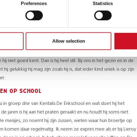
akkelijker om hem ‘los te laten’.
Preferences
Statistics
 KIND VOOR HET EERST 'MAMA' ZEGT
wikkelde zich bij De Taaltrein. De eerste woordjes kwamen eruit.
. Ik kan je vertellen dat dat zo’n emotioneel moment was, daar
Allow selection
ang op gewacht. Lieroy is een jongen die pas iets zegt als hij
 dat het er goed uit komt. En dat zie ik nu nog wel eens terug bij
hij niet goed kent. Dan is hij heel stil. Bij ons in het gezin en in de
 hij gelukkig hij mag zijn zoals hij is, dat ieder kind uniek is op zijn
er.
EN OP SCHOOL
nu in groep drie van Kentalis De Enkschool en wat doet hij het
e jaren is hij aan het praten geraakt en nu houdt hij soms niet
e meisjes, zo noemt hij zijn zussen, weten waar hun broertje op
 en komen daar regelmatig. Ik neem ze expres mee als er bij Lieroy