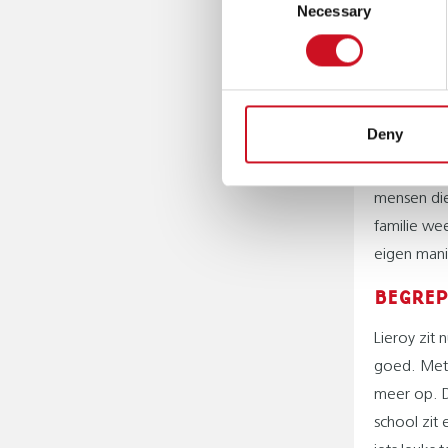
een stuk m
Necessary
Selection
ALS JE
Lieroy ont
Mama, papa
Deny
hadden we l
zeker weet
mensen die 
familie weet
eigen mani
BEGREP
Lieroy zit 
goed. Met d
meer op. D
school zit