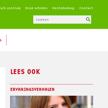
T
isch centrum
Onze scholen
Kentalisshop
Contact
O
P
M
E
N
n
U
|
N
L
LEES OOK
ERVARINGSVERHALEN