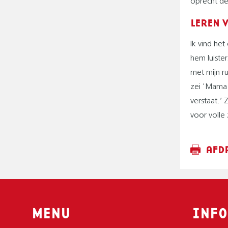
oprecht de
LEREN 
Ik vind het
hem luister
met mijn ru
zei 'Mama j
verstaat.’ 
voor volle 
AFD
MENU
INFO