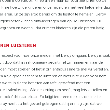
te doen is op school. Ik heb alleen maar lof voor alle juffen op De
 Ik zie hoe zij de kinderen onvermoeid en met veel liefde elke dag
 leren. En ze zijn altijd bereid om de lesstof te herhalen. Lieroy
ergens beter kunnen ontwikkelingen dan op De Enkschool. Hij
 begrepen en weet nu dat er meer kinderen zijn die praten lastig
EREN LUISTEREN
 respect voor hoe onze meiden met Lieroy omgaan. Lieroy is vaak
tof, doordat hij vaak opnieuw begint met zijn zinnen en naar de
den moet zoeken of het in zijn enthousiasme te snel wil vertellen.
 altijd goed naar hem te luisteren en niets in te vullen voor hem.
 we thuis tijdens het eten aan tafel geoefend met een
te kralenketting. Wie de ketting om heeft, mag iets vertellen en
 je ook écht naar elkaar. Zo krijgt iedereen de kans om iets te
eroy heeft zo het gevoel gekregen dat hij er mag zijn, dat we