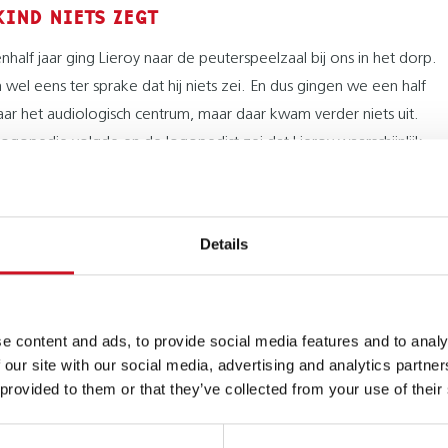
KIND NIETS ZEGT
alf jaar ging Lieroy naar de peuterspeelzaal bij ons in het dorp.
wel eens ter sprake dat hij niets zei. En dus gingen we een half
naar het audiologisch centrum, maar daar kwam verder niets uit.
logopedie volgde en de logopedist zei dat Lieroy waarschijnlijk
twikkelingsstoornis had. Daar hadden wij nog nooit van gehoord.
 ons door naar De Taaltrein van Kentalis.
 TAXI NAAR DE TAALTREIN
Details
g van de reguliere peuterzaal
naar De Taaltrein
in Zwolle voor
et TOS. Hij was net drie jaar geworden en moest met de taxi naar
st heftig. Je geeft je kind toch mee aan een 'vreemde' en dat gaat
e content and ads, to provide social media features and to analy
 our site with our social media, advertising and analytics partn
e gevoel in. Maar vanaf dag één was het goed. Natuurlijk vond ik
 provided to them or that they’ve collected from your use of their
 dat ik hem zelf niet kon brengen, maar doordat hij zo vrolijk naar
n ging en ook weer vrolijk thuis kwam met de taxi, was het voor mi