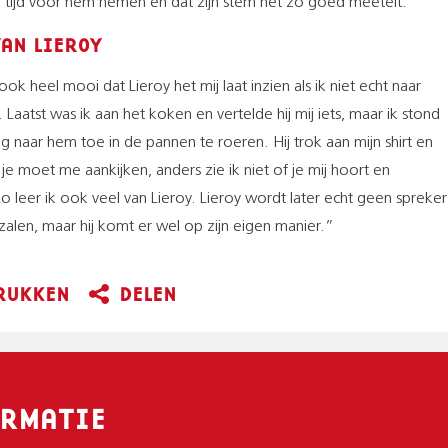
 tijd voor hem nemen en dat zijn stem net zo goed meetelt.
VAN LIEROY
 ook heel mooi dat Lieroy het mij laat inzien als ik niet echt naar
. Laatst was ik aan het koken en vertelde hij mij iets, maar ik stond
g naar hem toe in de pannen te roeren. Hij trok aan mijn shirt en
e moet me aankijken, anders zie ik niet of je mij hoort en
Zo leer ik ook veel van Lieroy. Lieroy wordt later echt geen spreker
zalen, maar hij komt er wel op zijn eigen manier.”
RUKKEN
DELEN
RMATIE