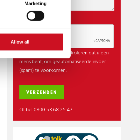
Marketing
CAPTCHA
Allow all
Deze vraag is om te controleren dat u een
mens bent, om geautomatiseerde invoer
(spam) te voorkomen.
Of bel 0800 53 68 25 47