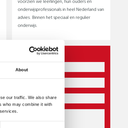
voorzien we leerlingen, hun ouders en
onderwijsprofessionals in heel Nederland van
advies. Binnen het speciaal en regulier
onderwijs.
CONTACT
Naam
About
E-
mail
se our traffic. We also share
Postcode
ers who may combine it with
 services.
Bericht
j