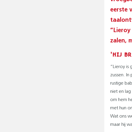
eerste 
taalont
“Lieroy
zalen, 
'HIJ B
“Lieroy is
zussen. In 
rustige bab
niet en lag
om hem hee
met hun ont
Wat ons we
maar hij wa