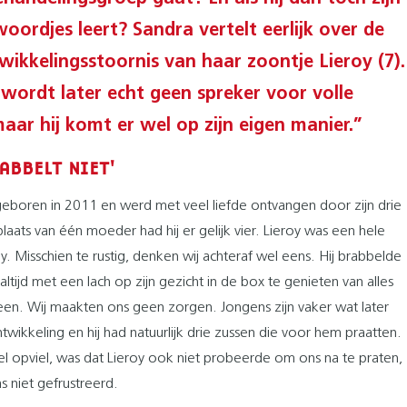
woordjes leert? Sandra vertelt eerlijk over de
wikkelingsstoornis van haar zoontje Lieroy (7).
 wordt later echt geen spreker voor volle
maar hij komt er wel op zijn eigen manier.”
RABBELT NIET'
 geboren in 2011 en werd met veel liefde ontvangen door zijn drie
plaats van één moeder had hij er gelijk vier. Lieroy was een hele
y. Misschien te rustig, denken wij achteraf wel eens. Hij brabbelde
 altijd met een lach op zijn gezicht in de box te genieten van alles
n. Wij maakten ons geen zorgen. Jongens zijn vaker wat later
wikkeling en hij had natuurlijk drie zussen die voor hem praatten.
l opviel, was dat Lieroy ook niet probeerde om ons na te praten,
s niet gefrustreerd.