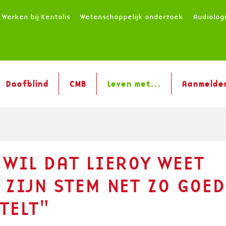
Werken bij Kentalis
Wetenschappelijk onderzoek
Audiolog
Doofblind
CMB
Leven met...
Aanmelde
 WIL DAT LIEROY WEET
 ZIJN STEM NET ZO GOED
TELT"