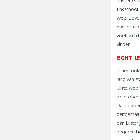
iets leuks 
Enkschool.
weer zoveel
had zich n
voelt zich
vinden.
ECHT L
Ik heb ook
lang van s
juiste woor
Ze proberen
Dat hebben
zelfgemaak
dan luister
zeggen. Li