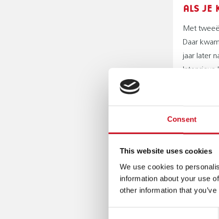
ALS JE 
Met tweeënh
Daar kwam 
jaar later 
Intensieve 
een taalon
Ze verwees
MET DE
Consent
Lieroy gin
This website uses cookies
kinderen m
Zwolle. Be
We use cookies to personalis
information about your use of
zo tegen j
other information that you’ve
het jammer
De Taaltrei
Consent