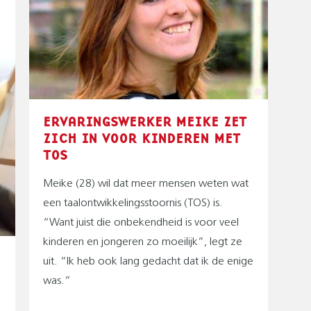
ERVARINGSWERKER MEIKE ZET
ZICH IN VOOR KINDEREN MET
TOS
Meike (28) wil dat meer mensen weten wat
een taalontwikkelingsstoornis (TOS) is.
“Want juist die onbekendheid is voor veel
kinderen en jongeren zo moeilijk”, legt ze
uit. “Ik heb ook lang gedacht dat ik de enige
was.”