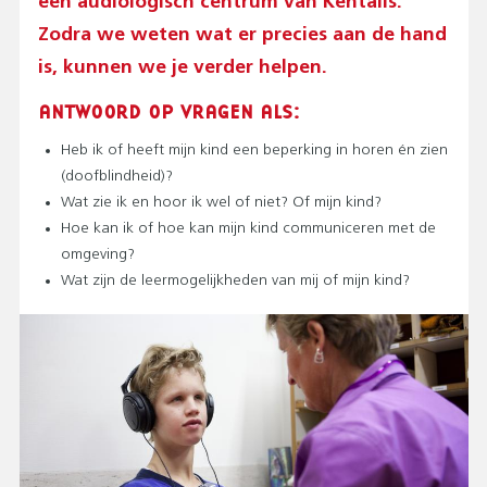
N
een audiologisch centrum van Kentalis.
(
Zodra we weten wat er precies aan de hand
T
is, kunnen we je verder helpen.
O
P
ANTWOORD OP VRAGEN ALS:
M
E
Heb ik of heeft mijn kind een beperking in horen én zien
N
(doofblindheid)?
U
Wat zie ik en hoor ik wel of niet? Of mijn kind?
)
Hoe kan ik of hoe kan mijn kind communiceren met de
omgeving?
Wat zijn de leermogelijkheden van mij of mijn kind?