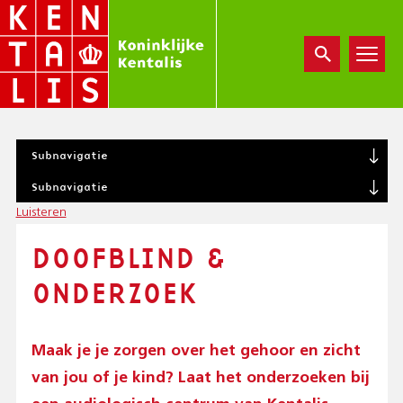
Overslaan
en
naar
de
inhoud
gaan
S
Subnavigatie
U
S
B
Subnavigatie
U
N
Luisteren
B
A
N
V
DOOFBLIND &
A
I
V
G
ONDERZOEK
I
A
G
T
A
I
T
Maak je je zorgen over het gehoor en zicht
O
I
N
van jou of je kind? Laat het onderzoeken bij
O