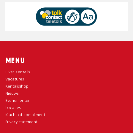
MENU
Over Kentalis
Vacatures
Kentalisshop
Nieuws
Evenementen
Locaties
Klacht of compliment
Privacy statement