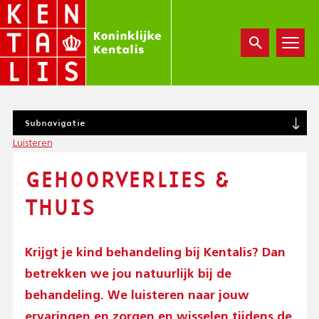
Overslaan
en
naar
de
inhoud
gaan
S
Subnavigatie
U
Luisteren
B
N
GEHOORVERLIES &
A
V
THUIS
I
G
A
T
Krijgt je kind behandeling bij Kentalis? Dan
I
betrekken we jou natuurlijk bij de
O
N
behandeling. We luisteren naar jouw
ervaringen en zorgen en wisselen tijdens de