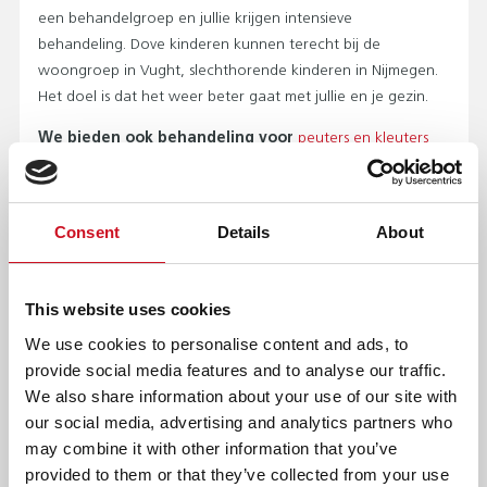
een behandelgroep en jullie krijgen intensieve
behandeling. Dove kinderen kunnen terecht bij de
woongroep in Vught, slechthorende kinderen in Nijmegen.
Het doel is dat het weer beter gaat met jullie en je gezin.
We bieden ook behandeling voor
peuters en kleuters
met gehoorverlies
en
kinderen en jongeren met
gehoorverlies
. Welke vorm van behandeling goed bij
jullie past, bespreken we samen.
Neem gerust contact
Consent
Details
About
met ons op
.
AFDRUKKEN
DELEN
This website uses cookies
We use cookies to personalise content and ads, to
provide social media features and to analyse our traffic.
Klik hier om aan te melden.
We also share information about your use of our site with
our social media, advertising and analytics partners who
AANMELDEN
may combine it with other information that you’ve
provided to them or that they’ve collected from your use