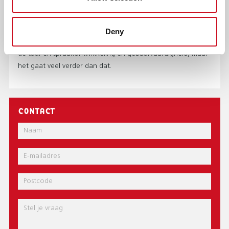
Logopedist Nina Osterloh werkt bij de vroegbehandeling en
helpt jonge slechthorende en dove kinderen en hun ouders.
Ze bezoekt gezinnen thuis en werkt individueel en in
Deny
groepsverband met de kinderen. “Ik kijk bijvoorbeeld naar
de taal-en spraakontwikkeling en gebaarvaardigheid, maar
het gaat veel verder dan dat.
CONTACT
Naam
E-
mail
Postcode
Bericht