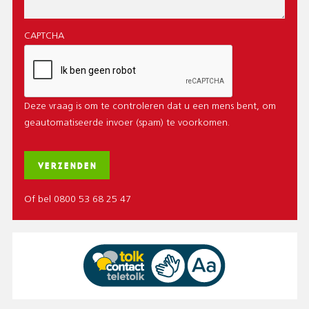
CAPTCHA
Deze vraag is om te controleren dat u een mens bent, om
geautomatiseerde invoer (spam) te voorkomen.
Of bel 0800 53 68 25 47