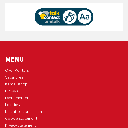
MENU
Over Kentalis
Vacatures
Kentalisshop
Nieuws
Evenementen
Locaties
Klacht of compliment
Cookie statement
Privacy statement