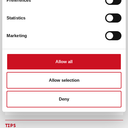
Preferences
Statistics
Marketing
‘ALLE EXTRA ZORGEN EN
SCHOOLGESPREKKEN: HET VOELDE SOMS ALS
OVERLEVEN’
Allow all
“Het pad van onze jongens was niet altijd gemakkelijk”,
vertelt Silvia. “Onze zoons Thijs (14) Jurre (13) en Rens (11)
hebben alle drie een taalontwikkelingsstoornis (TOS).
Allow selection
Daardoor krijg je als kind, maar ook als ouder te maken met
allerlei struggles, bijvoorbeeld qua onderwijs. Je wilt dat je
kinderen begrepen worden en op de juiste plek
Deny
terechtkomen. Dat voelt vaak als een strijd.
TIPS