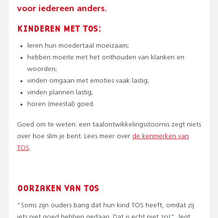
voor iedereen anders.
KINDEREN MET TOS:
leren hun moedertaal moeizaam;
hebben moeite met het onthouden van klanken en
woorden;
vinden omgaan met emoties vaak lastig;
vinden plannen lastig;
horen (meestal) goed.
Goed om te weten: een taalontwikkelingsstoornis zegt niets
over hoe slim je bent. Lees meer over
de kenmerken van
TOS
.
OORZAKEN VAN TOS
“Soms zijn ouders bang dat hun kind TOS heeft, omdat zij
iets niet goed hebben gedaan. Dat is echt niet zo!”, legt