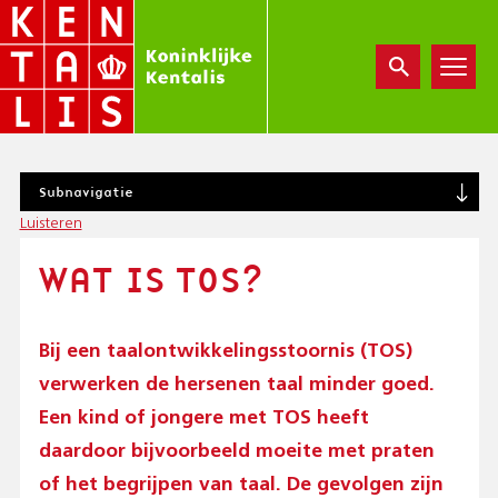
Overslaan
en
naar
de
inhoud
gaan
S
Subnavigatie
U
Luisteren
B
N
WAT IS TOS?
A
V
I
G
Bij een taalontwikkelingsstoornis (TOS)
A
verwerken de hersenen taal minder goed.
T
I
Een kind of jongere met TOS heeft
O
daardoor bijvoorbeeld moeite met praten
N
of het begrijpen van taal. De gevolgen zijn