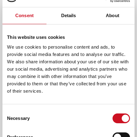
AFDRUKKEN
DELEN
Consent
Details
About
Klik hier om aan te melden.
This website uses cookies
We use cookies to personalise content and ads, to
AANMELDEN
provide social media features and to analyse our traffic.
We also share information about your use of our site with
our social media, advertising and analytics partners who
LEES OOK
may combine it with other information that you’ve
provided to them or that they’ve collected from your use
of their services.
ERVARINGSVERHALEN
Consent
Necessary
Selection