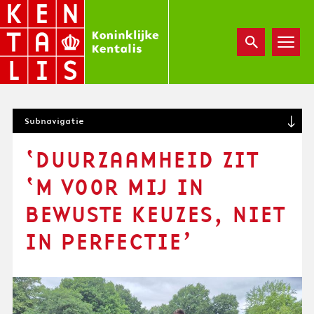
Overslaan
en
naar
de
inhoud
gaan
S
Subnavigatie
U
B
‘DUURZAAMHEID ZIT
N
A
‘M VOOR MIJ IN
V
I
BEWUSTE KEUZES, NIET
G
IN PERFECTIE’
A
T
I
O
N