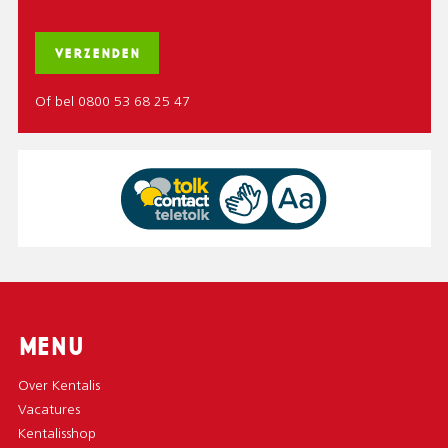
Of bel 0800 53 68 25 47
MENU
Over Kentalis
Vacatures
Kentalisshop