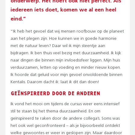
onderwerp. Het hoeft ook niet perfect. Als
iedereen íets doet, komen we al een heel
eind.”
“Ik heb het gevoel dat wij mensen roofbouw op de planeet
aan het plegen zijn. Hoe kunnen we in goede harmonie
met de natuur leven? Daar wil ik mijn steentje aan
bijdragen. Ik ben thuis veel bezig met duurzaamheid. Ik kijk
naar dingen die binnen mijn invloedssfeer liggen. Mijn huis
verduurzamen, letten op voeding en minder nieuw kopen.
Ik hoorde dat geluid voor mijn gevoel onvoldoende binnen
Kentalis. Daarom dacht ik: laat ik dit dan doen!
GEÏNSPIREERD DOOR DE ANDEREN
Ik vond het mooi om tijdens de cursus weer eens intensief
stil te staan bij het thema duurzaamheid. En om
geïnspireerd te raken door de andere collega’s. Soms was
het ook wel geconfronteerd – als je bijvoorbeeld ontdekt
welke gewoontes er weer in geslopen zijn. Maar daardoor