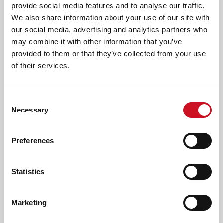
provide social media features and to analyse our traffic.
We also share information about your use of our site with
our social media, advertising and analytics partners who
'BIJ HR&D KRIJG IK VEEL RUIMTE OM
may combine it with other information that you’ve
MEZELF VERDER TE ONTWIKKELEN'
provided to them or that they’ve collected from your use
Vera van de Griendt is nog nieuw in het HR-vak. Sinds 1 juni
of their services.
2022 werkt ze als recruiter wonen & dagbesteding bij HR&D
(human resources & development). Ze kent Kentalis goed,
want voor haar ommezwaai werkte ze al vier jaar in
Consent
Necessary
verschillende begeleidersfuncties op de woongroepen
Selection
Carré-J en Nieuw Beekvliet groep D, waar onze cliënten in
Sint-Michielsgestel wonen.
Preferences
Statistics
Marketing