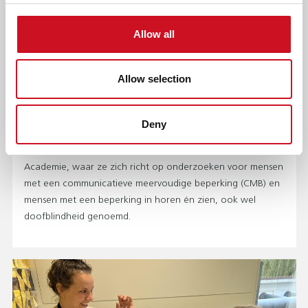
Allow all
Allow selection
VERA KNAPEN: ‘MET ONZE KENNIS EN
ERVARING IN HUIS MAKEN WE HET
VERSCHIL VOOR BEWONERS’
Deny
Vera Knapen werkt als onderzoeker bij de Kentalis
Academie, waar ze zich richt op onderzoeken voor mensen
met een communicatieve meervoudige beperking (CMB) en
mensen met een beperking in horen én zien, ook wel
doofblindheid genoemd.