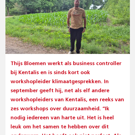
Thijs Bloemen werkt als business controller
bij Kentalis en is sinds kort ook
workshopleider klimaatgesprekken. In
september geeft hij, net als elf andere
workshopleiders van Kentalis, een reeks van
zes workshops over duurzaamheid. “Ik
nodig iedereen van harte uit. Het is heel
leuk om het samen te hebben over dit