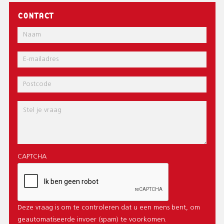
CONTACT
Naam
E-
mail
Postcode
Bericht
CAPTCHA
Deze vraag is om te controleren dat u een mens bent, om
geautomatiseerde invoer (spam) te voorkomen.