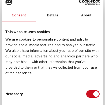
LEES OOK
Consent
Details
About
ERVARINGSVERHALEN
This website uses cookies
We use cookies to personalise content and ads, to
provide social media features and to analyse our traffic.
We also share information about your use of our site with
our social media, advertising and analytics partners who
may combine it with other information that you’ve
provided to them or that they’ve collected from your use
of their services.
Consent
'HIJ IS NIET DOM, MAAR HEEFT GEWOON
Necessary
Selection
WAT MEER TIJD NODIG'