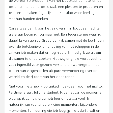
de wereld. Zo probeer ik van het klaslokaal een atelier, een
oefenruimte, een proeflokaal, een plek om te proberen en
te falen te maken. Eigenlijk een Kunstlab waar leerlingen
met hun handen denken.
Careerwise ben ik aan het eind van mijn loopbaan, echter
als leraar begin ik nog maar net. Een tegenstelling waar ik
dagelijks van geniet. Graag denk ik samen met de leerlingen
over de betekenisvolle handeling van het scheppen in de
zin van iets maken dat er nog niet is. En nodig ik ze uit om
dit samen te onderzoeken. Nieuwsgierigheid wordt veel te
vaak ingeruild voor gezond verstand en we vergeten het
plezier van vragenstellen uit pure verwondering over de
wereld en de rijkdom van het onbekende.
Niet voor niets heb ik op LinkedIn gekozen voor het motto:
Parttime leraar, fulltime student. Ik geniet van de momenten
waarop ik zelf als leraar iets leer of iets aanvoel. En
natuurlijk van veel andere kleine momenten, bijzondere
momenten. Een leerling die iets begrijpt, iets durft, valt en