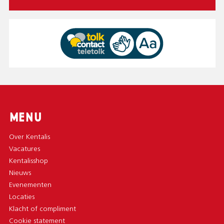
MENU
Over Kentalis
Vacatures
Kentalisshop
Nieuws
Evenementen
Locaties
Klacht of compliment
Cookie statement